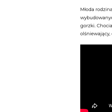
Młoda rodzina
wybudowanych
gorzki. Choci
olśniewający, 