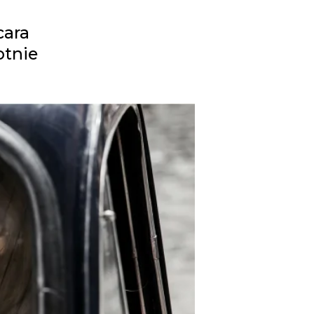
cara
otnie