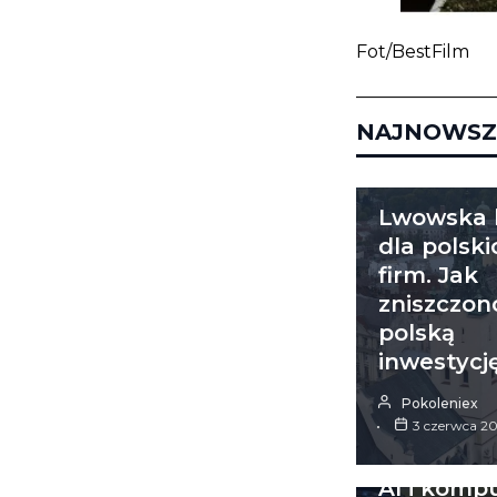
Fot/BestFilm
_______________
NAJNOWSZ
ŚWIAT
Lwowska l
dla polski
firm. Jak
zniszczon
polską
inwestycj
Pokoleniex
3 czerwca 2
ŚWIAT
AI i komp