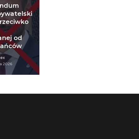
endum
bywatelski
rzeciwko
y
nej od
kańców
iex
a 2026