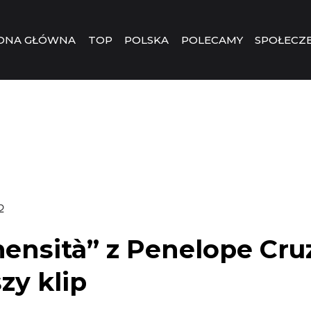
ONA GŁÓWNA
TOP
POLSKA
POLECAMY
SPOŁECZ
2
ensità” z Penelope Cruz
zy klip