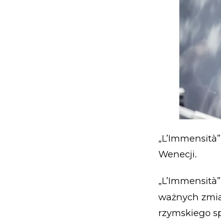
„L’Immensità”
Wenecji.
„L’Immensità”
ważnych zmia
rzymskiego s