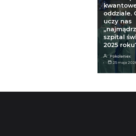
kwantowe
oddziale.
uczy nas
„najmądrz
szpital św
2025 roku
Pokoleniex
25 maja 202