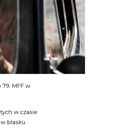
o 79. MFF w
ątych w czasie
 w blasku