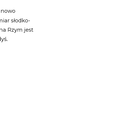
z nowo
ar słodko-
 na Rzym jest
dyś.