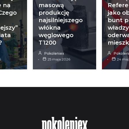
 na
masową
Refer
 Czego
produkcję
jako o
najsilniejszego
bunt p
ejszy”
włókna
władz
iata
węglowego
oderwa
?
T1200
miesz
Pokoleniex
Pokolen
6
25 maja 2026
24 maj