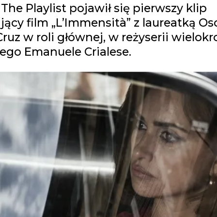
The Playlist pojawił się pierwszy klip
ący film „L’Immensità” z laureatką Os
ruz w roli głównej, w reżyserii wielokr
ego Emanuele Crialese.