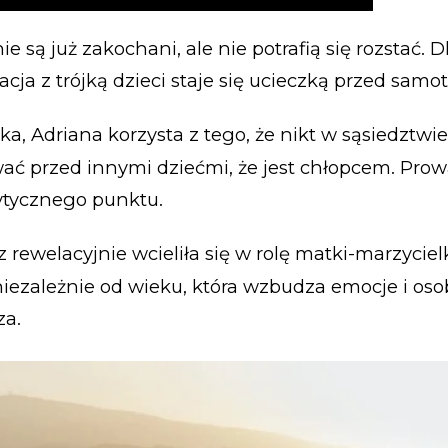
nie są już zakochani, ale nie potrafią się rozstać. Dl
cja z trójką dzieci staje się ucieczką przed samo
ka, Adriana korzysta z tego, że nikt w sąsiedztwie 
ć przed innymi dziećmi, że jest chłopcem. Prow
ytycznego punktu.
rewelacyjnie wcieliła się w rolę matki-marzycielki
iezależnie od wieku, która wzbudza emocje i oso
za.