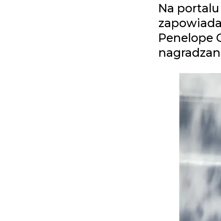
Na portalu 
zapowiadaj
Penelope C
nagradzan