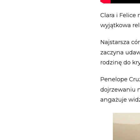
Clara i Felice 
wyjątkowa rela
Najstarsza cór
zaczyna udawa
rodzinę do kr
Penelope Cruz 
dojrzewaniu n
angażuje wid