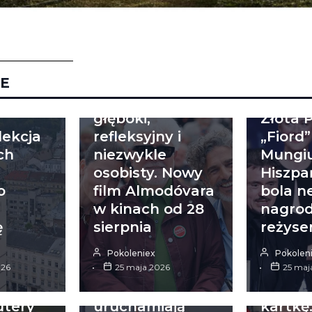
______________
WYDARZENIA
E
WYDARZE
„Gorzkie święta”-
głęboki,
Złota 
ekcja
refleksyjny i
„Fiord”
ch
niezwykle
Mungiu
osobisty. Nowy
Hiszpa
o
film Almodóvara
bola n
w kinach od 28
nagrod
ŚWIAT
ę
sierpnia
reżyser
Nowa era
POLSKA
inżynierii
Pokoleniex
Pokolen
026
materiałowej:
25 maja 2026
Kraków
25 maj
Chiny
czerw
utery
uruchamiają
kartkę