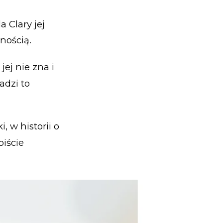
a Clary jej
tnością.
jej nie zna i
adzi to
, w historii o
biście