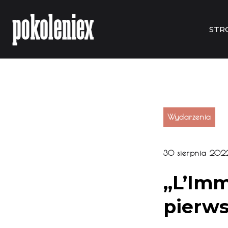
STR
Wydarzenia
30 sierpnia 202
„L’Imm
pierws