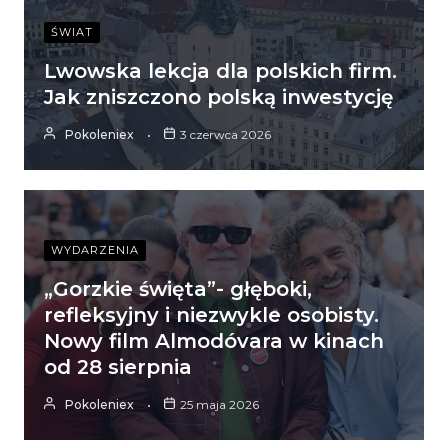
ŚWIAT
Lwowska lekcja dla polskich firm.
Jak zniszczono polską inwestycję
Pokoleniex
3 czerwca 2026
WYDARZENIA
„Gorzkie święta”- głęboki,
refleksyjny i niezwykle osobisty.
Nowy film Almodóvara w kinach
od 28 sierpnia
Pokoleniex
25 maja 2026