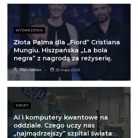
WYDARZENIA
Złota Palma dla „Fiord” Cristiana
Mungiu. Hiszpańska „La bola
negra” z nagrodą za reżyserię.
Pokoleniex
25 maja 2026
ŚWIAT
AI i komputery kwantowe na
oddziale. Czego uczy nas
„najmądrzejszy” szpital świata