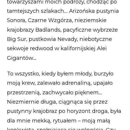
towarzyszami moich podróży, chodząc po
tamtejszych szlakach… Arizońska pustynia
Sonora, Czarne Wzgórza, nieziemskie
krajobrazy Badlands, pacyficzne wybrzeże
Big Sur, pustkowia Nevady, niebotyczne
sekwoje redwood w kalifornijskiej Alei
Gigantów…
To wszystko, kiedy byłem młody, burzyło
moją krew, zalewało adrenaliną, upajało
przestrzenią, zachwycało pięknem…
Niezmiernie długa, ciągnąca się przez
pustynny krajobraz po horyzont droga, była
dla mnie mekką, rytuałem – moją małą
konkwistą, spełniającą się wolnością. Czy