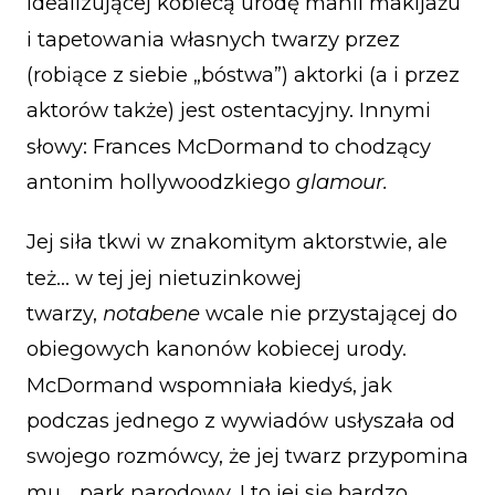
idealizującej kobiecą urodę manii makijażu
i tapetowania własnych twarzy przez
(robiące z siebie „bóstwa”) aktorki (a i przez
aktorów także) jest ostentacyjny. Innymi
słowy: Frances McDormand to chodzący
antonim hollywoodzkiego
glamour.
Jej siła tkwi w znakomitym aktorstwie, ale
też… w tej jej nietuzinkowej
twarzy,
notabene
wcale nie przystającej do
obiegowych kanonów kobiecej urody.
McDormand wspomniała kiedyś, jak
podczas jednego z wywiadów usłyszała od
swojego rozmówcy, że jej twarz przypomina
mu… park narodowy. I to jej się bardzo