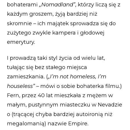
bohaterami
„Nomadland”
, którzy liczą się z
każdym groszem, żyją bardziej niż
skromnie – ich majątek sprowadza się do
zużytego zwykle kampera i głodowej
emerytury.
I prowadzą taki styl życia od wielu lat,
tułając się bez stałego miejsca
zamieszkania. (
„I’m not homeless, I’m
houseless”
– mówi o sobie bohaterka filmu.)
Fern, przez 40 lat mieszkała z mężem w
małym, pustynnym miasteczku w Nevadzie
o (trącącej chyba bardziej autoironią niż
megalomanią) nazwie Empire.