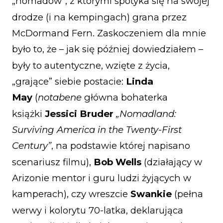
„nomadów”, z którymi spotyka się na swojej
drodze (i na kempingach) grana przez
McDormand Fern. Zaskoczeniem dla mnie
było to, że – jak się później dowiedziałem –
były to autentyczne, wzięte z życia,
„grające” siebie postacie:
Linda
May
(
notabene
główna bohaterka
książki
Jessici Bruder
„Nomadland:
Surviving America in the Twenty-First
Century”
, na podstawie której napisano
scenariusz filmu),
Bob Wells
(działający w
Arizonie mentor i guru ludzi żyjących w
kamperach), czy wreszcie
Swankie
(pełna
werwy i kolorytu 70-latka, deklarująca