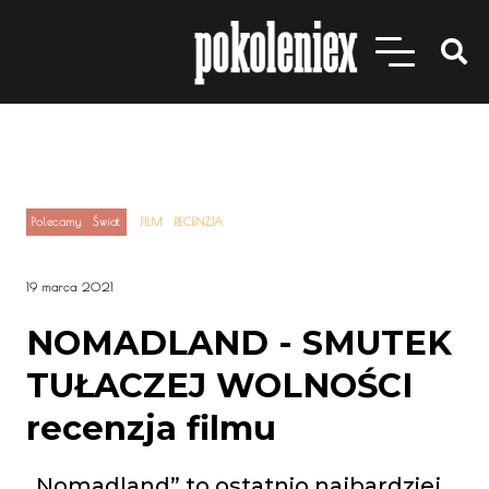
Polecamy
Świat
FILM
RECENZJA
19 marca 2021
NOMADLAND - SMUTEK
TUŁACZEJ WOLNOŚCI
recenzja filmu
„Nomadland” to ostatnio najbardziej