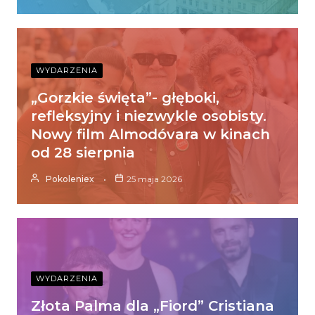
WYDARZENIA
„Gorzkie święta”- głęboki,
refleksyjny i niezwykle osobisty.
Nowy film Almodóvara w kinach
od 28 sierpnia
Pokoleniex
25 maja 2026
WYDARZENIA
Złota Palma dla „Fiord” Cristiana