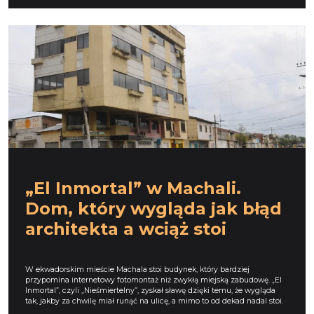
„El Inmortal” w Machali.
Dom, który wygląda jak błąd
architekta a wciąż stoi
W ekwadorskim mieście Machala stoi budynek, który bardziej
przypomina internetowy fotomontaż niż zwykłą miejską zabudowę. „El
Inmortal”, czyli „Nieśmiertelny”, zyskał sławę dzięki temu, że wygląda
tak, jakby za chwilę miał runąć na ulicę, a mimo to od dekad nadal stoi.