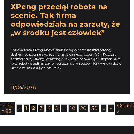
XPeng przeciął robota na
scenie. Tak firma
odpowiedziała na zarzuty, że
„w środku jest człowiek”
Chińska firma XPeng Motors znalazła się w centrum internetowej
dyskusji po pokazie swojego humanoidalnego robota IRON. Podczas
siódmej edycji XPeng Technology Day, która odbyła się 5 listopada 2025
roku, robot wszedł na scenę i poruszał się w sposób, który wielu widzów
uznało za zaskakująco naturalny.
11/04/2026
trona
Ostatn
«
1
2
3
4
5
...
10
20
30
...
»
 z 83
»