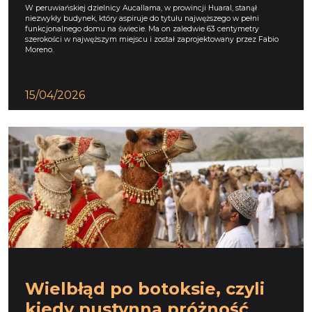
W peruwiańskiej dzielnicy Aucallama, w prowincji Huaral, stanął
niezwykły budynek, który aspiruje do tytułu najwęższego w pełni
funkcjonalnego domu na świecie. Ma on zaledwie 63 centymetry
szerokości w najwęższym miejscu i został zaprojektowany przez Fabio
Moreno.
15/04/2026
Wielbłąd po botoksie, czyli
kiedy pustynna próżność