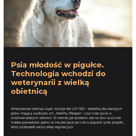
Psia młodość w pigułce.
Technologia wchodzi do
weterynarii z wielką
obietnicą
Amerykański startup Loyal, rozwija lek LOY-002 – tabletkę dla starszych
psów, mającą wydłużać ich „healthy lifespan”, czyli czas życia w
możliwie dobrym zdrowiu. To niemal jak przełom, ale na dziś uczciwie
trzeba powiedzieć jedno: to nie jest jeszcze cud w pigułce, tylko projekt,
który przeszedł ważny etap regulacyjny.