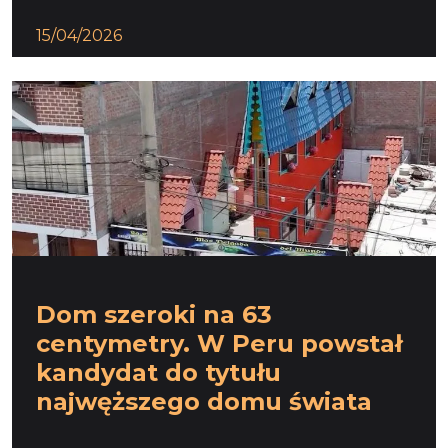
15/04/2026
Dom szeroki na 63
centymetry. W Peru powstał
kandydat do tytułu
najwęższego domu świata