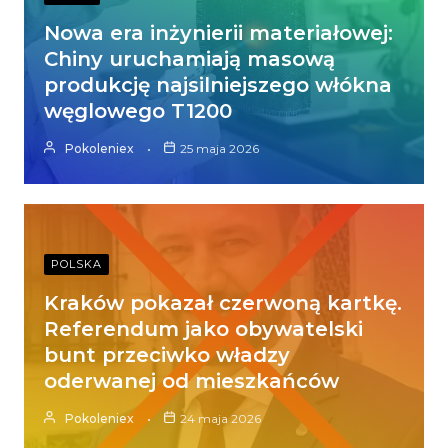
Nowa era inżynierii materiałowej:
Chiny uruchamiają masową
produkcję najsilniejszego włókna
węglowego T1200
Pokoleniex
25 maja 2026
POLSKA
Kraków pokazał czerwoną kartkę.
Referendum jako obywatelski
bunt przeciwko władzy
oderwanej od mieszkańców
Pokoleniex
24 maja 2026