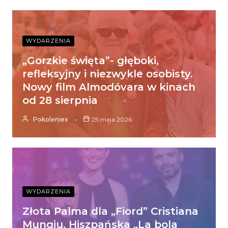
WYDARZENIA
„Gorzkie święta”- głęboki,
refleksyjny i niezwykle osobisty.
Nowy film Almodóvara w kinach
od 28 sierpnia
Pokoleniex
25 maja 2026
WYDARZENIA
Złota Palma dla „Fiord” Cristiana
Mungiu. Hiszpańska „La bola