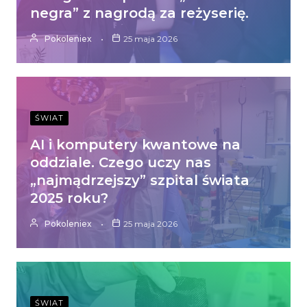
negra” z nagrodą za reżyserię.
Pokoleniex
25 maja 2026
ŚWIAT
AI i komputery kwantowe na
oddziale. Czego uczy nas
„najmądrzejszy” szpital świata
2025 roku?
Pokoleniex
25 maja 2026
ŚWIAT