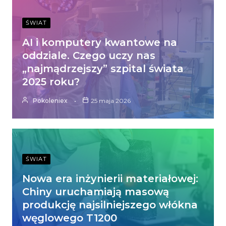
ŚWIAT
AI i komputery kwantowe na
oddziale. Czego uczy nas
„najmądrzejszy” szpital świata
2025 roku?
Pokoleniex
25 maja 2026
ŚWIAT
Nowa era inżynierii materiałowej:
Chiny uruchamiają masową
produkcję najsilniejszego włókna
węglowego T1200