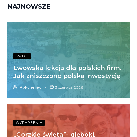
NAJNOWSZE
ŚWIAT
Lwowska lekcja dla polskich firm.
Jak zniszczono polską inwestycję
Pokoleniex
3 czerwca 2026
WYDARZENIA
„Gorzkie święta”- głęboki,