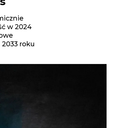
es
micznie
ość w 2024
kowe
o 2033 roku