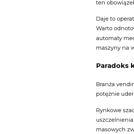
ten obowiąze
Daje to opera
Warto odnotow
automaty mech
maszyny na w
Paradoks k
Branża vendin
potężnie uder
Rynkowe szac
uszczelnieni
masowych zwo