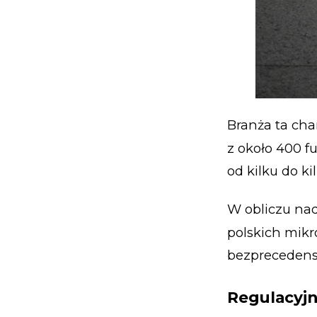
Branża ta ch
z około 400 f
od kilku do k
W obliczu nad
polskich mikr
bezpreceden
Regulacyjn