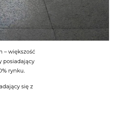
m – większość
y posiadający
80% rynku.
dający się z