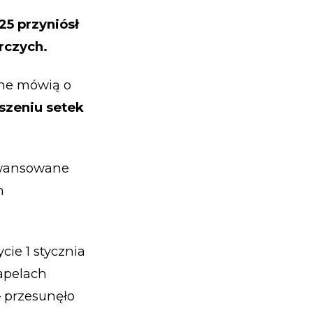
25 przyniósł
rczych.
ane mówią o
szeniu setek
awansowane
h
cie 1 stycznia
 apelach
– przesunęło