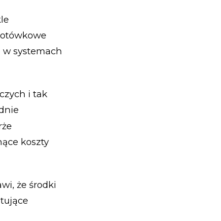
kle
zgotówkowe
ne w systemach
czych i tak
dnie
rże
nące koszty
wi, że środki
tujące