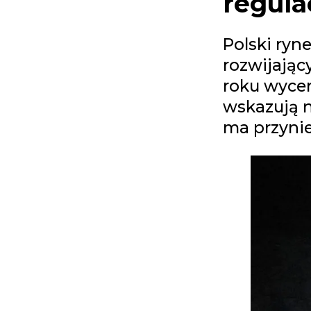
regula
Polski ry
rozwijając
roku wycen
wskazują n
ma przynie