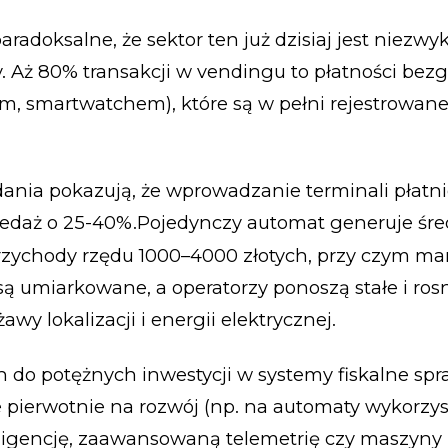
 paradoksalne, że sektor ten już dzisiaj jest niezwy
. Aż 80% transakcji w vendingu to płatności be
iem, smartwatchem), które są w pełni rejestrowa
dania pokazują, że wprowadzanie terminali płatni
zedaż o 25-40%.Pojedynczy automat generuje śre
rzychody rzędu 1000–4000 złotych, przy czym ma
ą umiarkowane, a operatorzy ponoszą stałe i ros
żawy lokalizacji i energii elektrycznej.
 do potężnych inwestycji w systemy fiskalne spra
pierwotnie na rozwój (np. na automaty wykorzys
eligencję, zaawansowaną telemetrię czy maszyny