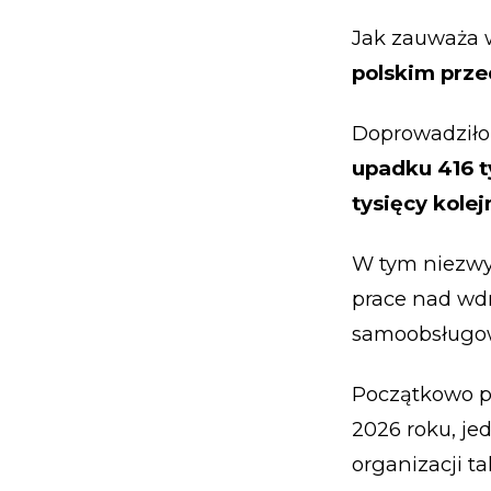
Jak zauważa 
polskim prze
Doprowadziło 
upadku 416 t
tysięcy kolej
W tym niezwy
prace nad wd
samoobsługow
Początkowo pr
2026 roku, je
organizacji t