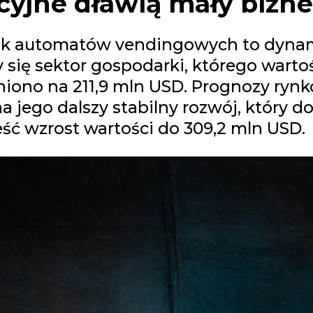
cyjne dławią mały bizn
nek automatów vendingowych to dyna
y się sektor gospodarki, którego wart
iono na 211,9 mln USD. Prognozy ryn
a jego dalszy stabilny rozwój, który d
ść wzrost wartości do 309,2 mln USD.