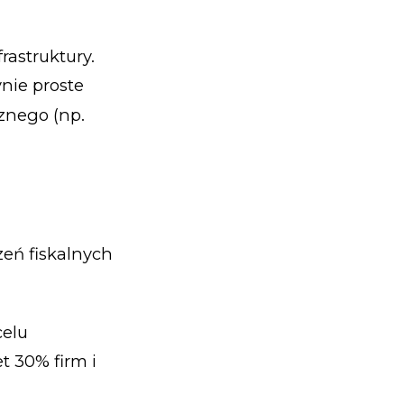
rastruktury.
nie proste
znego (np.
zeń fiskalnych
celu
 30% firm i