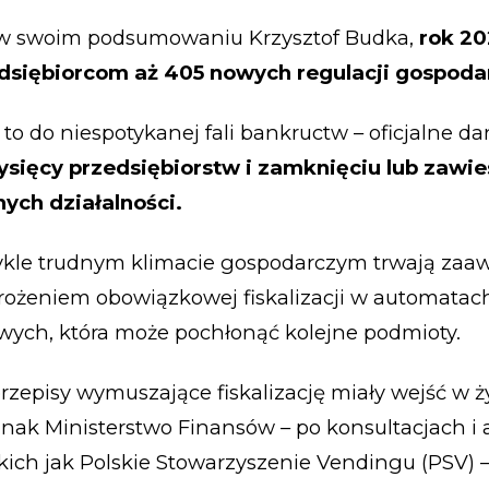
w swoim podsumowaniu Krzysztof Budka,
rok 20
dsiębiorcom aż 405 nowych regulacji gospoda
to do niespotykanej fali bankructw – oficjalne d
ysięcy przedsiębiorstw i zamknięciu lub zawie
nych działalności.
kle trudnym klimacie gospodarczym trwają za
rożeniem obowiązkowej fiskalizacji w automatac
ych, która może pochłonąć kolejne podmioty.
zepisy wymuszające fiskalizację miały wejść w ży
dnak Ministerstwo Finansów – po konsultacjach i
akich jak Polskie Stowarzyszenie Vendingu (PSV) 