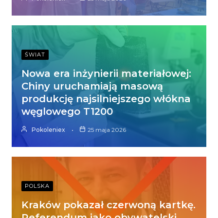
ŚWIAT
Nowa era inżynierii materiałowej:
Chiny uruchamiają masową
produkcję najsilniejszego włókna
węglowego T1200
Pokoleniex
25 maja 2026
POLSKA
Kraków pokazał czerwoną kartkę.
Referendum jako obywatelski