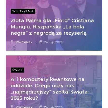
WYDARZENIA
Złota Palma dla „Fiord” Cristiana
Mungiu. Hiszpańska „La bola
negra” z nagrodą za reżyserię.
Pokoleniex
25 maja 2026
ŚWIAT
AI i komputery kwantowe na
oddziale. Czego uczy nas
„najmądrzejszy” szpital świata
2025 roku?
Pokoleniex
25 maja 2026