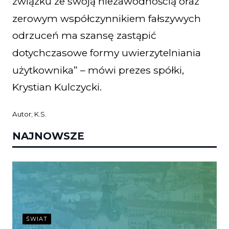
związku ze swoją niezawodnością oraz
zerowym współczynnikiem fałszywych
odrzuceń ma szansę zastąpić
dotychczasowe formy uwierzytelniania
użytkownika” – mówi prezes spółki,
Krystian Kulczycki.
Autor; K.S.
NAJNOWSZE
ŚWIAT