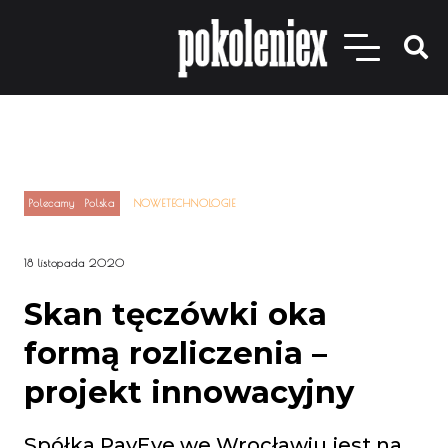
Polecamy
Polska
NOWETECHNOLOGIE
18 listopada 2020
Skan tęczówki oka
formą rozliczenia –
projekt innowacyjny
Spółka PayEye we Wrocławiu jest na