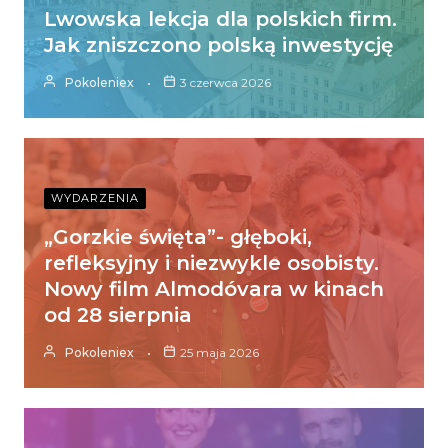
Lwowska lekcja dla polskich firm.
Jak zniszczono polską inwestycję
Pokoleniex
3 czerwca 2026
WYDARZENIA
„Gorzkie święta”- głęboki,
refleksyjny i niezwykle osobisty.
Nowy film Almodóvara w kinach
od 28 sierpnia
Pokoleniex
25 maja 2026