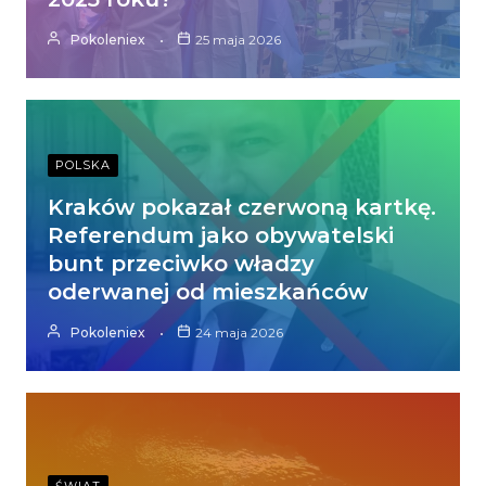
Pokoleniex
25 maja 2026
POLSKA
Kraków pokazał czerwoną kartkę.
Referendum jako obywatelski
bunt przeciwko władzy
oderwanej od mieszkańców
Pokoleniex
24 maja 2026