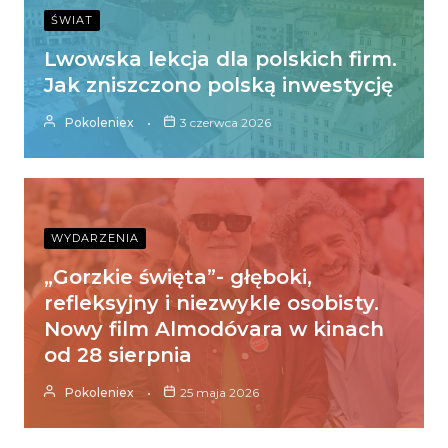
ŚWIAT
Lwowska lekcja dla polskich firm.
Jak zniszczono polską inwestycję
Pokoleniex
3 czerwca 2026
WYDARZENIA
„Gorzkie święta”- głęboki,
refleksyjny i niezwykle osobisty.
Nowy film Almodóvara w kinach
od 28 sierpnia
Pokoleniex
25 maja 2026