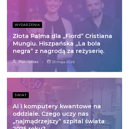
WYDARZENIA
Złota Palma dla „Fiord” Cristiana
Mungiu. Hiszpańska „La bola
negra” z nagrodą za reżyserię.
Pokoleniex
25 maja 2026
ŚWIAT
AI i komputery kwantowe na
oddziale. Czego uczy nas
„najmądrzejszy” szpital świata
2025 roku?