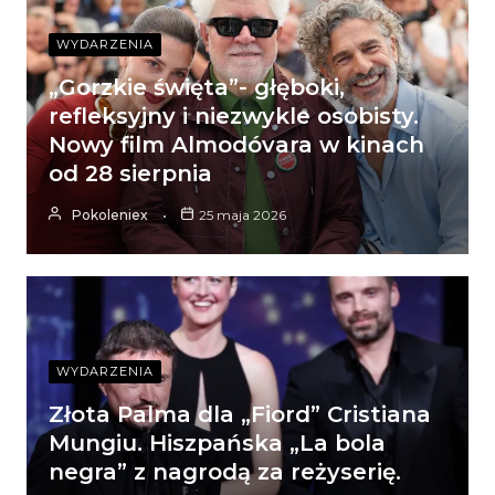
WYDARZENIA
„Gorzkie święta”- głęboki,
refleksyjny i niezwykle osobisty.
Nowy film Almodóvara w kinach
od 28 sierpnia
Pokoleniex
25 maja 2026
WYDARZENIA
Złota Palma dla „Fiord” Cristiana
Mungiu. Hiszpańska „La bola
negra” z nagrodą za reżyserię.