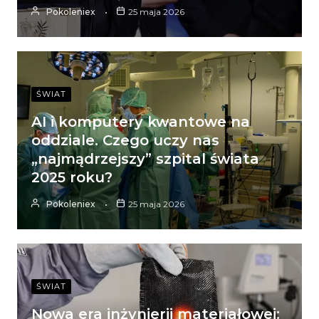
Pokoleniex
25 maja 2026
ŚWIAT
AI i komputery kwantowe na
oddziale. Czego uczy nas
„najmądrzejszy” szpital świata
2025 roku?
Pokoleniex
25 maja 2026
ŚWIAT
Nowa era inżynierii materiałowej: