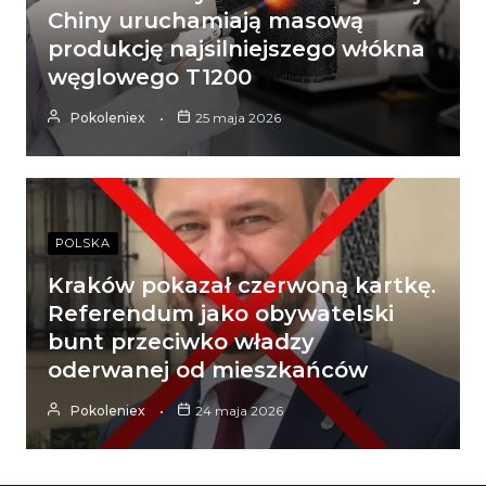
Chiny uruchamiają masową
produkcję najsilniejszego włókna
węglowego T1200
Pokoleniex
25 maja 2026
POLSKA
Kraków pokazał czerwoną kartkę.
Referendum jako obywatelski
bunt przeciwko władzy
oderwanej od mieszkańców
Pokoleniex
24 maja 2026