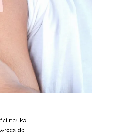
róci nauka
 wrócą do