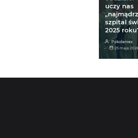
uczy nas
„najmądrz
szpital św
2025 roku
Pokoleniex
25 maja 202