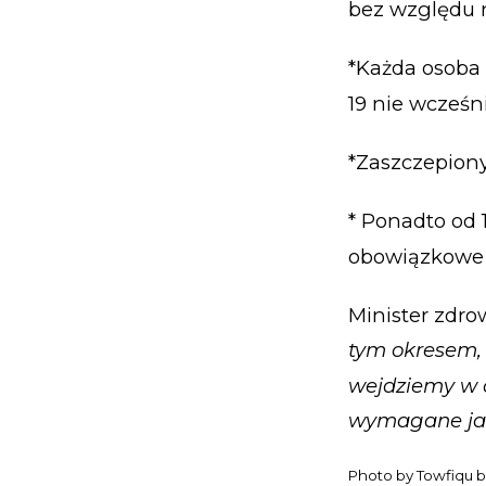
bez względu n
*Każda osoba 
19 nie wcześn
*Zaszczepiony
* Ponadto od 
obowiązkowe 
Minister zdro
tym okresem,
wejdziemy w ok
wymagane jak
Photo by
Towfiqu 