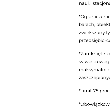
nauki stacjon
*Ograniczenie
barach, obiek
zwiększony ty
przedsiębiorc
*Zamknięte zo
sylwestrowego
maksymalnie 
zaszczepiony
*Limit 75 pro
*Obowiązkowe