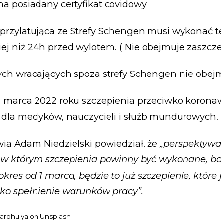
a posiadany certyfikat covidowy.
przylatująca ze Strefy Schengen musi wykonać t
iej niż 24h przed wylotem. ( Nie obejmuje zaszcz
ch wracających spoza strefy Schengen nie obejmu
1 marca 2022 roku szczepienia przeciwko korona
dla medyków, nauczycieli i służb mundurowych.
wia Adam Niedzielski powiedział, że
„perspektywa
 w którym szczepienia powinny być wykonane, bo
res od 1 marca, będzie to już szczepienie, które 
o spełnienie warunków pracy”.
barbhuiya
on
Unsplash