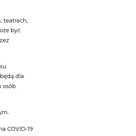
, teatrach,
może być
rzez
esu
 będą dla
m osób
nym.
na COVID-19