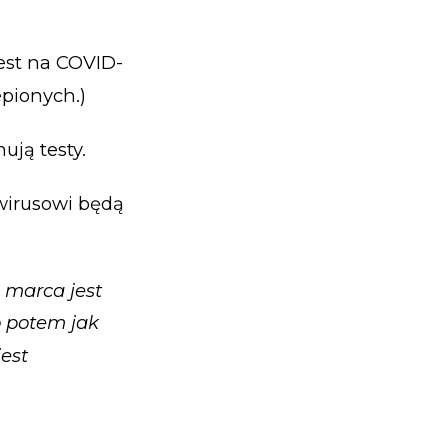
est na COVID-
epionych.)
ją testy.
wirusowi będą
 marca jest
 potem jak
jest