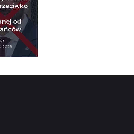
rzeciwko
y
nej od
kańców
iex
a 2026