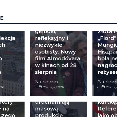
_______
WYDARZENIA
E
WYDARZE
„Gorzkie święta”-
głęboki,
Złota 
ekcja
refleksyjny i
„Fiord”
ch
niezwykle
Mungiu
osobisty. Nowy
Hiszpa
o
film Almodóvara
bola n
w kinach od 28
nagrod
ŚWIAT
ę
sierpnia
reżyser
Nowa era
POLSKA
inżynierii
Pokoleniex
Pokolen
026
materiałowej:
25 maja 2026
Kraków
25 maj
Chiny
czerw
utery
uruchamiają
kartkę
 na
masową
Refer
 Czego
produkcję
jako o