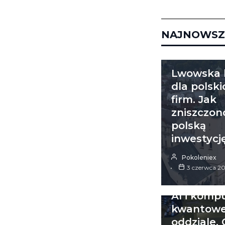
_______________
NAJNOWSZ
ŚWIAT
Lwowska l
dla polski
firm. Jak
zniszczon
polską
inwestycj
Pokoleniex
3 czerwca 2
ŚWIAT
AI i komp
kwantowe
oddziale.