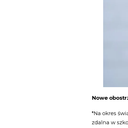
Nowe obostrz
*Na okres świ
zdalna w szko