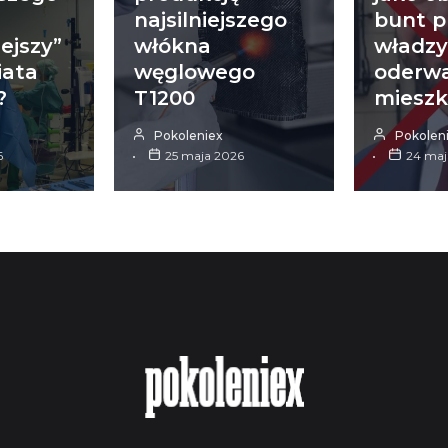
najsilniejszego
bunt p
ejszy”
włókna
władz
iata
węglowego
oderwa
?
T1200
miesz
Pokoleniex
Pokolen
6
25 maja 2026
24 maj