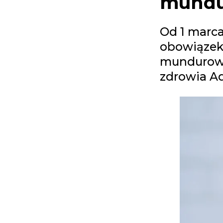
mundu
Od 1 marca
obowiązek 
mundurowyc
zdrowia Ad