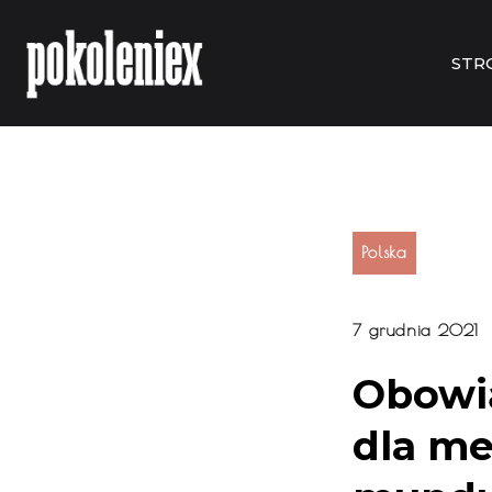
STR
Polska
7 grudnia 2021
Obowią
dla me