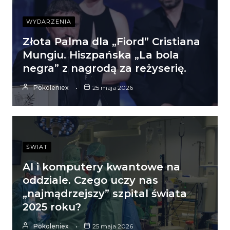
WYDARZENIA
Złota Palma dla „Fiord” Cristiana
Mungiu. Hiszpańska „La bola
negra” z nagrodą za reżyserię.
Pokoleniex
25 maja 2026
ŚWIAT
AI i komputery kwantowe na
oddziale. Czego uczy nas
„najmądrzejszy” szpital świata
2025 roku?
Pokoleniex
25 maja 2026