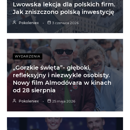
Lwowska lekcja dla polskich firm.
Jak zniszczono polską inwestycję
Pokoleniex
3 czerwca 2026
WYDARZENIA
„Gorzkie święta”- głęboki,
refleksyjny i niezwykle osobisty.
Nowy film Almodóvara w kinach
od 28 sierpnia
Pokoleniex
25 maja 2026