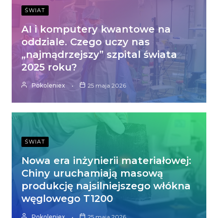
ŚWIAT
AI i komputery kwantowe na
oddziale. Czego uczy nas
„najmądrzejszy” szpital świata
2025 roku?
Pokoleniex
25 maja 2026
ŚWIAT
Nowa era inżynierii materiałowej:
Chiny uruchamiają masową
produkcję najsilniejszego włókna
węglowego T1200
Pokoleniex
25 maja 2026