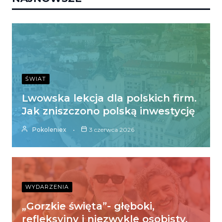
ŚWIAT
Lwowska lekcja dla polskich firm.
Jak zniszczono polską inwestycję
Pokoleniex
3 czerwca 2026
WYDARZENIA
„Gorzkie święta”- głęboki,
refleksyjny i niezwykle osobisty.