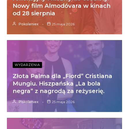
Nowy film Almodóvara w kinach
od 28 sierpnia
Pokoleniex
25 maja 2026
WYDARZENIA
Złota Palma dla „Fiord” Cristiana
Mungiu. Hiszpańska „La bola
negra” z nagrodą za reżyserię.
Pokoleniex
25 maja 2026