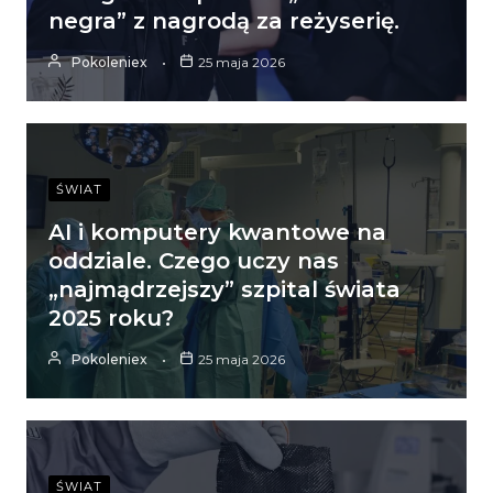
negra” z nagrodą za reżyserię.
Pokoleniex
25 maja 2026
ŚWIAT
AI i komputery kwantowe na
oddziale. Czego uczy nas
„najmądrzejszy” szpital świata
2025 roku?
Pokoleniex
25 maja 2026
ŚWIAT