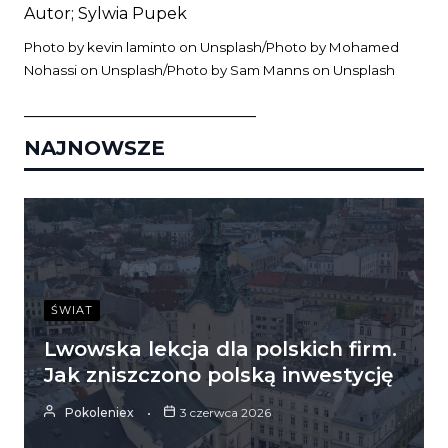
Autor; Sylwia Pupek
Photo by
kevin laminto
on
Unsplash
/Photo by
Mohamed
Nohassi
on
Unsplash
/Photo by
Sam Manns
on
Unsplash
_____________________________
NAJNOWSZE
ŚWIAT
Lwowska lekcja dla polskich firm.
Jak zniszczono polską inwestycję
Pokoleniex
3 czerwca 2026