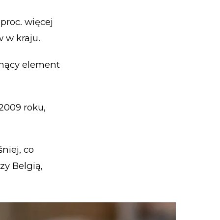
proc. więcej
w w kraju.
osnący element
2009 roku,
niej, co
zy Belgią,