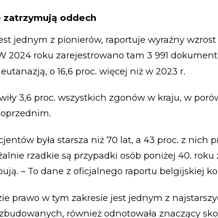
e zatrzymują oddech
jest jednym z pionierów, raportuje wyraźny wzrost 
W 2024 roku zarejestrowano tam 3 991 dokumen
utanazją, o 16,6 proc. więcej niż w 2023 r.
wiły 3,6 proc. wszystkich zgonów w kraju, w poró
poprzednim.
entów była starsza niż 70 lat, a 43 proc. z nich 
alnie rzadkie są przypadki osób poniżej 40. roku ż
ją. – To dane z oficjalnego raportu belgijskiej ko
zie prawo w tym zakresie jest jednym z najstarszy
rozbudowanych, również odnotowała znaczący sko