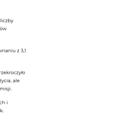
liczby
tów
wnaniu z 3,1
przekroczyło
ycia, ale
misji.
ch i
k.