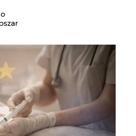
no
bszar