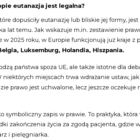
pie eutanazja jest legalna?
które dopuściły eutanazję lub bliskie jej formy, jest
ilka lat temu. Jak wskazuje m.in. zestawienie pra
 w 2025 roku, w Europie funkcjonują już kraje z 
Belgia, Luksemburg, Holandia, Hiszpania.
dzą państwa spoza UE, ale także istotne dla deba
 niektórych miejscach trwa wdrażanie ustaw, jak
dzie prawo jest uchwalone, lecz jeszcze oczekuje 
ylko symboliczny zapis w prawie. To praktyka, któ
dki zakończenia życia za zgodą pacjenta, gdzie 
rz i pielęgniarka.