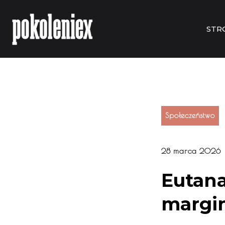
STR
Społeczeństwo
28 marca 2026
Eutana
margi