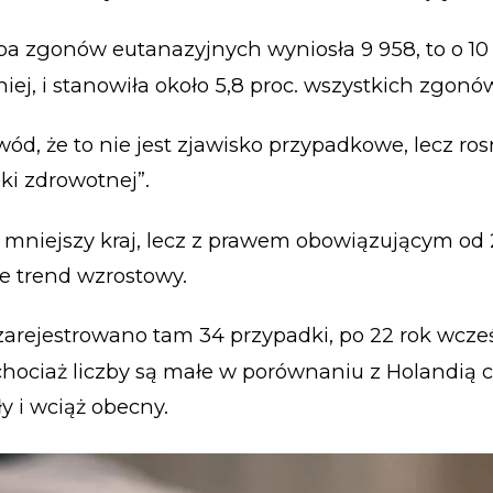
zba zgonów eutanazyjnych wyniosła 9 958, to o 10 
iej, i stanowiła około 5,8 proc. wszystkich zgonó
wód, że to nie jest zjawisko przypadkowe, lecz r
ki zdrowotnej”.
, mniejszy kraj, lecz z prawem obowiązującym od 
e trend wzrostowy.
arejestrowano tam 34 przypadki, po 22 rok wcześ
chociaż liczby są małe w porównaniu z Holandią c
ły i wciąż obecny.