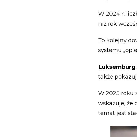
W 2024 r. lic
niż rok wcześn
To kolejny do
systemu „opie
Luksemburg
także pokazuj
W 2025 roku z
wskazuje, że 
temat jest sta