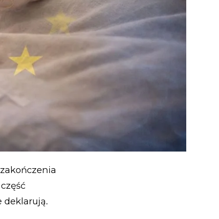
o zakończenia
 część
e deklarują.