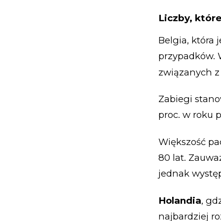
Liczby, któr
Belgia, która 
przypadków. 
związanych z e
Zabiegi stano
proc. w roku 
Większość pacj
80 lat. Zauważ
jednak występu
Holandia
, gd
najbardziej 