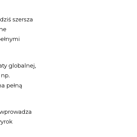
 dziś szersza
wne
pełnymi
ty globalnej,
 np.
na pełną
ra wprowadza
wyrok