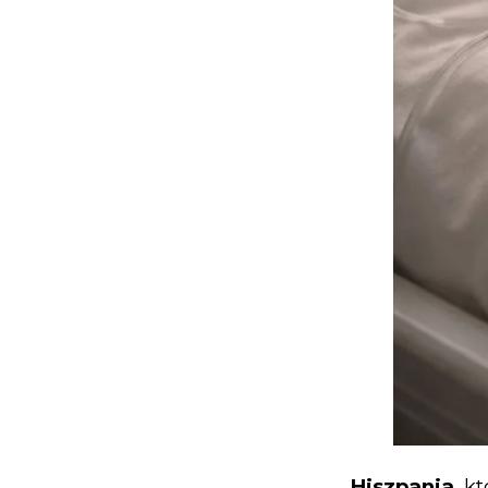
Hiszpania
, k