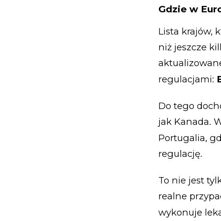
Gdzie w Euro
Lista krajów, 
niż jeszcze k
aktualizowane
regulacjami:
Do tego docho
jak Kanada. W
Portugalia, g
regulację.
To nie jest t
realne przypa
wykonuje leka