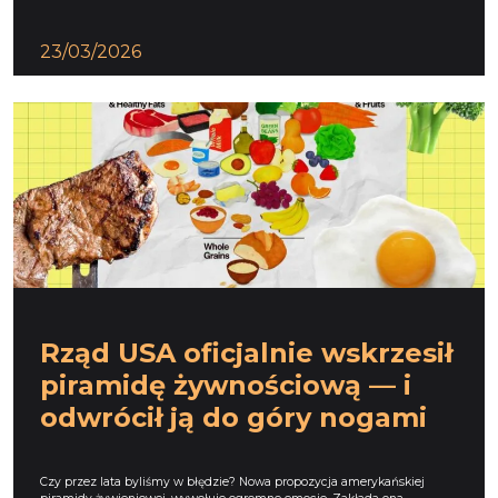
23/03/2026
Rząd USA oficjalnie wskrzesił
piramidę żywnościową — i
odwrócił ją do góry nogami
Czy przez lata byliśmy w błędzie? Nowa propozycja amerykańskiej