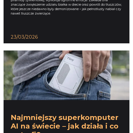
piramidy żywieniowej, wywołuje ogromne emocje. Zakłada ona
znaczące zwiększenie udziału białka w diecie oraz powrót do tłuszczów,
które jeszcze niedawno były demonizowane – jak pełnotłusty nabiał czy
nawet tłuszcze zwierzęce.
23/03/2026
Najmniejszy superkomputer
AI na świecie – jak działa i co