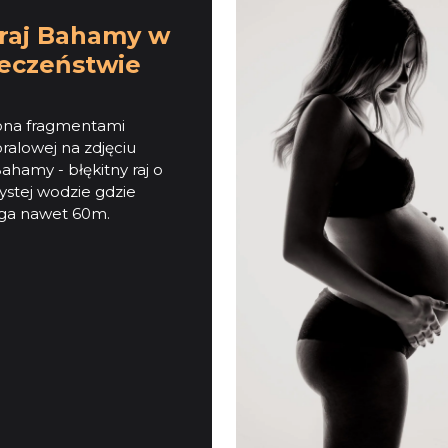
 raj Bahamy w
eczeństwie
ona fragmentami
ralowej na zdjęciu
ahamy - błękitny raj o
zystej wodzie gdzie
ęga nawet 60m.