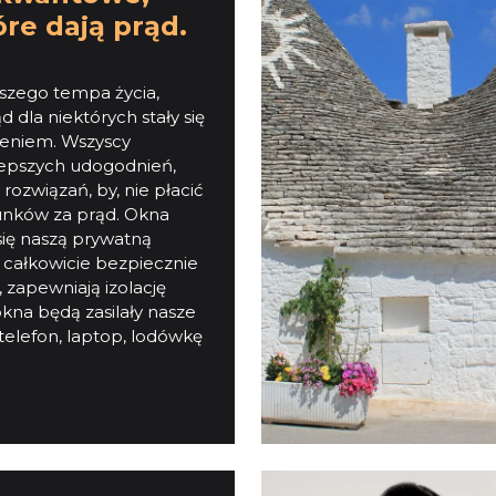
óre dają prąd.
jszego tempa życia,
d dla niektórych stały się
żeniem. Wszyscy
epszych udogodnień,
ozwiązań, by, nie płacić
unków za prąd. Okna
ię naszą prywatną
ą całkowicie bezpiecznie
 zapewniają izolację
okna będą zasilały nasze
 telefon, laptop, lodówkę