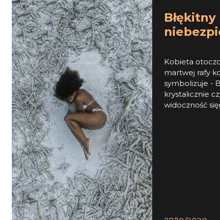
Błękitny
niebezpi
Kobieta otocz
martwej rafy ko
symbolizuje - B
krystalicznie c
widoczność si