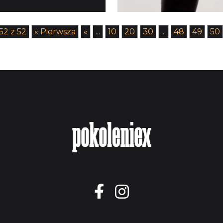
52 z 52
« Pierwsza
«
...
10
20
30
...
48
49
50