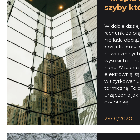
szyby kt
W dobie dzisie
rachunki za prą
nie lada obcią
poszukujemy l
nowoczesnych r
wysokich rach
nanoPV staną s
elektrownią, s
w użytkowaniu,
termiczną. Te 
urządzenia jak
czy pralkę.
29/10/2020