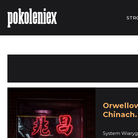
STR
Orwello
Chinach.
System Wiaryg