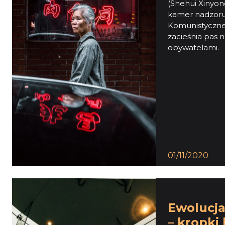
(Shehui Xinyong
kamer nadzoru,
Komunistycznej 
zacieśnia pas 
obywatelami.
01/11/2020
Ewolucja
– kropki