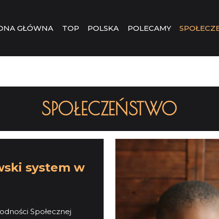
ONA GŁÓWNA
TOP
POLSKA
POLECAMY
SPOŁECZ
SPOŁECZEŃSTWO
wski system w
odności Społecznej