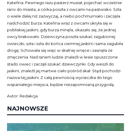
Kateřina. Pewnego razu pasterz musiał, pojechać wcześnie
rano do miasta, a córka poszła z owcami na pastwisko. Szła
o wiele dalej niż zazwyczaj, a niebo pochmurniało i zaczęła
nadchodzić burza. Kateřina wraz z owcami ukryła się w
pobliskiej jaskini, gdy burza minęła, okazało się, że jednej
owcy brakowało. Dziewczyna poszła szukać zagubionej
owieczki, szła i szła do końca ciemnej jaskini i sama zagubiła
drogę. Schowała się więc w skalnej wnęce i zasnęła ze
zmęczenia. Nad ranem ludzie znaleźli w lesie opuszczone
stado owiec i zaczęli szukać dziewczynki. Gdy weszli do
jaskini, znaleźli jej martwe ciało pośród skał. Stąd pochodzi
nazwa tej jaskini. Z całą pewnością wycieczka do tego
wspaniałego miejsca, będzie niezapomnianą przygodą.
Autor: Redakcja
NAJNOWSZE