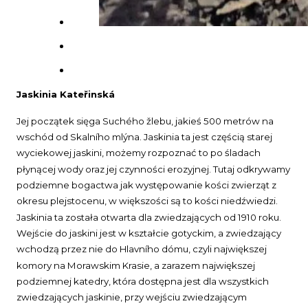
Jaskinia Kateřinská
Jej początek sięga Suchého žlebu, jakieś 500 metrów na
wschód od Skalního mlýna. Jaskinia ta jest częścią starej
wyciekowej jaskini, możemy rozpoznać to po śladach
płynącej wody oraz jej czynności erozyjnej. Tutaj odkrywamy
podziemne bogactwa jak występowanie kości zwierząt z
okresu plejstocenu, w większości są to kości niedźwiedzi.
Jaskinia ta została otwarta dla zwiedzających od 1910 roku.
Wejście do jaskini jest w kształcie gotyckim, a zwiedzający
wchodzą przez nie do Hlavního dómu, czyli największej
komory na Morawskim Krasie, a zarazem największej
podziemnej katedry, która dostępna jest dla wszystkich
zwiedzających jaskinie, przy wejściu zwiedzającym