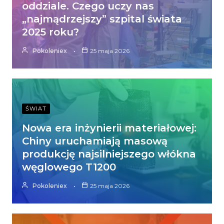
oddziale. Czego uczy nas
„najmądrzejszy” szpital świata
2025 roku?
Pokoleniex
25 maja 2026
ŚWIAT
Nowa era inżynierii materiałowej:
Chiny uruchamiają masową
produkcję najsilniejszego włókna
węglowego T1200
Pokoleniex
25 maja 2026