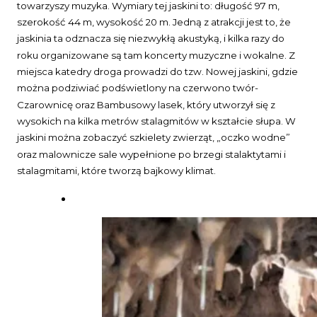
towarzyszy muzyka. Wymiary tej jaskini to: długość 97 m,
szerokość 44 m, wysokość 20 m. Jedną z atrakcji jest to, że
jaskinia ta odznacza się niezwykłą akustyką, i kilka razy do
roku organizowane są tam koncerty muzyczne i wokalne. Z
miejsca katedry droga prowadzi do tzw. Nowej jaskini, gdzie
można podziwiać podświetlony na czerwono twór-
Czarownicę oraz Bambusowy lasek, który utworzył się z
wysokich na kilka metrów stalagmitów w kształcie słupa. W
jaskini można zobaczyć szkielety zwierząt, „oczko wodne”
oraz malownicze sale wypełnione po brzegi stalaktytami i
stalagmitami, które tworzą bajkowy klimat.