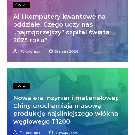
ŚWIAT
AI i komputery kwantowe na
oddziale. Czego uczy nas
„najmądrzejszy” szpital świata
2025 roku?
Pokoleniex
25 maja 2026
ŚWIAT
Nowa era inżynierii materiałowej:
Chiny uruchamiają masową
produkcję najsilniejszego włókna
węglowego T1200
Pokoleniex
25 maja 2026