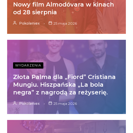
Nowy film Almodóvara w kinach
od 28 sierpnia
Pokoleniex
25 maja 2026
WYDARZENIA
Złota Palma dla „Fiord” Cristiana
Mungiu. Hiszpańska „La bola
negra” z nagrodą za reżyserię.
Pokoleniex
25 maja 2026