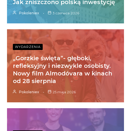
Jak zniszczono polską inwestycję
Pokoleniex
3 czerwca 2026
WYDARZENIA
„Gorzkie święta”- głęboki,
refleksyjny i niezwykle osobisty.
Nowy film Almodóvara w kinach
od 28 sierpnia
Pokoleniex
25 maja 2026