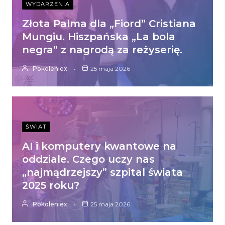
WYDARZENIA
Złota Palma dla „Fiord” Cristiana
Mungiu. Hiszpańska „La bola
negra” z nagrodą za reżyserię.
Pokoleniex
25 maja 2026
ŚWIAT
AI i komputery kwantowe na
oddziale. Czego uczy nas
„najmądrzejszy” szpital świata
2025 roku?
Pokoleniex
25 maja 2026