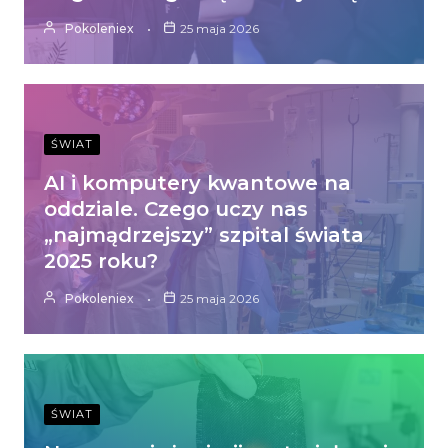
Pokoleniex
25 maja 2026
ŚWIAT
AI i komputery kwantowe na
oddziale. Czego uczy nas
„najmądrzejszy” szpital świata
2025 roku?
Pokoleniex
25 maja 2026
ŚWIAT