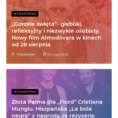
WYDARZENIA
„Gorzkie święta”- głęboki,
refleksyjny i niezwykle osobisty.
Nowy film Almodóvara w kinach
od 28 sierpnia
Pokoleniex
25 maja 2026
WYDARZENIA
Złota Palma dla „Fiord” Cristiana
Mungiu. Hiszpańska „La bola
negra” z nagrodą za reżyserię.