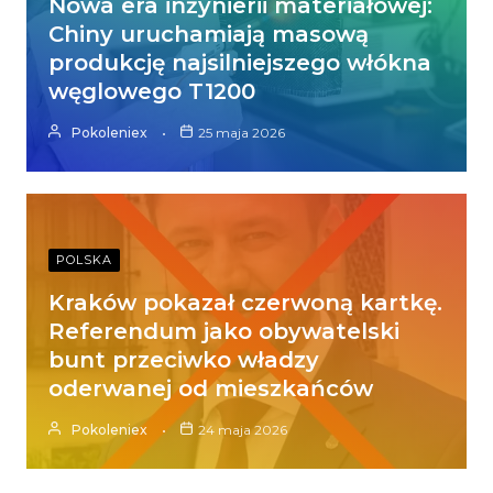
Nowa era inżynierii materiałowej:
Chiny uruchamiają masową
produkcję najsilniejszego włókna
węglowego T1200
Pokoleniex
25 maja 2026
POLSKA
Kraków pokazał czerwoną kartkę.
Referendum jako obywatelski
bunt przeciwko władzy
oderwanej od mieszkańców
Pokoleniex
24 maja 2026