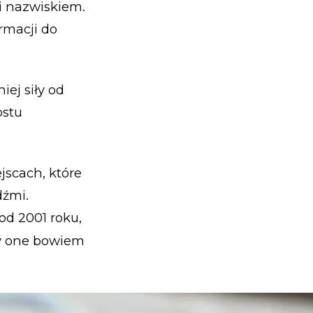
i nazwiskiem.
rmacji do
iej siły od
ostu
scach, które
dźmi.
od 2001 roku,
ły one bowiem