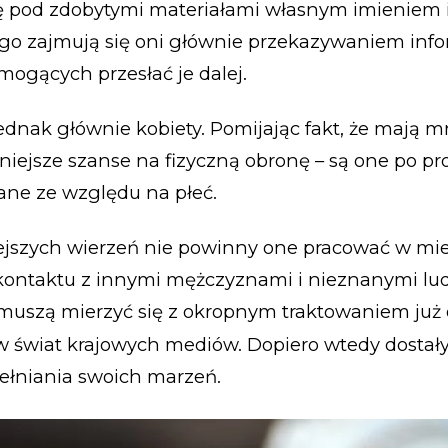
ię pod zdobytymi materiałami własnym imieniem 
go zajmują się oni głównie przekazywaniem info
mogących przesłać je dalej.
ednak głównie kobiety. Pomijając fakt, że mają mn
iejsze szanse na fizyczną obronę – są one po pr
ne ze względu na płeć.
jszych wierzeń nie powinny one pracować w miej
kontaktu z innymi mężczyznami i nieznanymi lu
muszą mierzyć się z okropnym traktowaniem już 
 w świat krajowych mediów. Dopiero wtedy dosta
ełniania swoich marzeń.