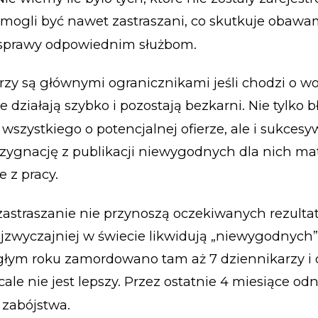
mogli być nawet zastraszani, co skutkuje obawa
sprawy odpowiednim służbom.
tórzy są głównymi ogranicznikami jeśli chodzi o w
 działają szybko i pozostają bezkarni. Nie tylko 
 wszystkiego o potencjalnej ofierze, ale i sukcesy
ygnację z publikacji niewygodnych dla nich mat
e z pracy.
i zastraszanie nie przynoszą oczekiwanych rezulta
jzwyczajniej w świecie likwidują „niewygodnych”
głym roku zamordowano tam aż 7 dziennikarzy i 
cale nie jest lepszy. Przez ostatnie 4 miesiące o
 zabójstwa.