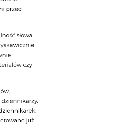
mi przed
olność słowa
błyskawicznie
wnie
eriałów czy
tów,
 dziennikarzy.
dziennikarek.
dnotowano już