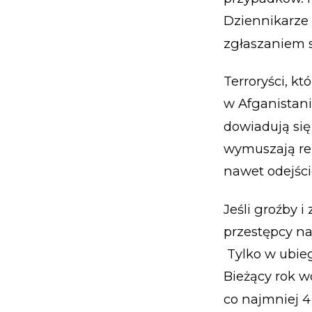
Dziennikarze 
zgłaszaniem 
Terroryści, k
w Afganistanie
dowiadują się
wymuszają rez
nawet odejści
Jeśli groźby 
przestępcy na
Tylko w ubie
Bieżący rok w
co najmniej 4