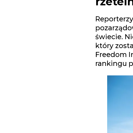
rzetel
Reporterzy
pozarządo
świecie. N
który zost
Freedom In
rankingu p