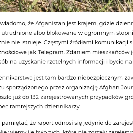
iadomo, że Afganistan jest krajem, gdzie dzienn
e utrudnione albo blokowane w ogromnym stopni
znie nie istnieje. Częstymi źródłami komunikacji 
znościowe jak Telegram. Zdaniem mieszkańców je
sób na uzyskanie rzetelnych informacji i bycie na
ziennikarstwo jest tam bardzo niebezpiecznym z
u sporządzonego przez organizację Afghan Journ
zło już do 132 zarejestrowanych przypadków gr
ec tamtejszych dziennikarzy.
 pamiętać, że raport odnosi się jedynie do zarej
ie wiemy ile było tych, które nie zostały zarejest