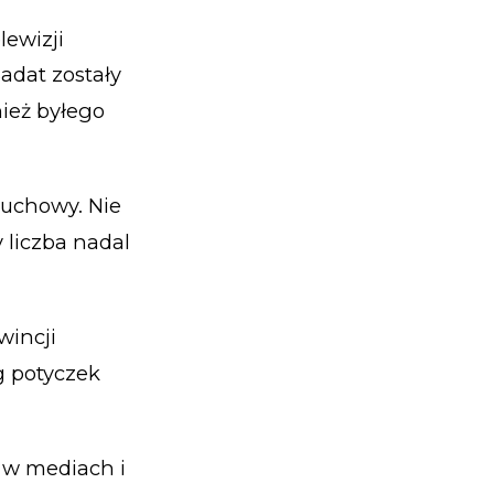
lewizji
adat zostały
nież byłego
buchowy. Nie
y liczba nadal
wincji
g potyczek
 w mediach i