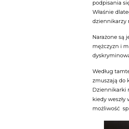
podpisania s
Właśnie dlate
dziennikarzy 
Narażone są j
mężczyzn i mn
dyskryminowa
Według tamte
zmuszają do 
Dziennikarki 
kiedy weszły
możliwość sp