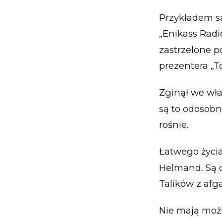
Przykładem są
„Enikass Radi
zastrzelone p
prezentera „
Zginął we wła
są to odosobni
rośnie.
Łatwego życia
Helmand. Są o
Talików z afg
Nie mają moż