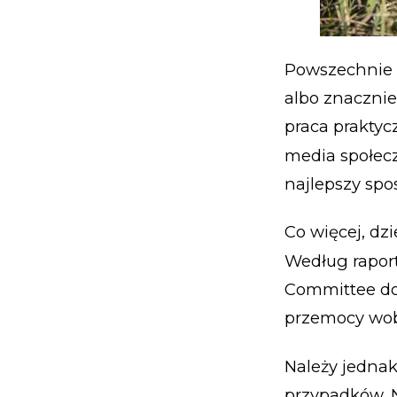
Powszechnie w
albo znaczni
praca praktyc
media społec
najlepszy spo
Co więcej, d
Według raport
Committee dos
przemocy wob
Należy jednak
przypadków. N