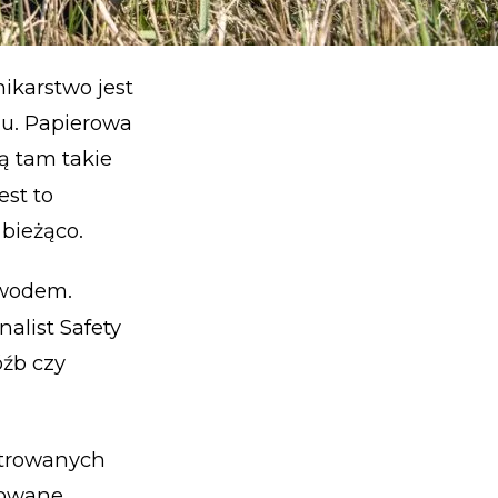
ikarstwo jest
u. Papierowa
są tam takie
st to
 bieżąco.
awodem.
alist Safety
óźb czy
estrowanych
rowane.