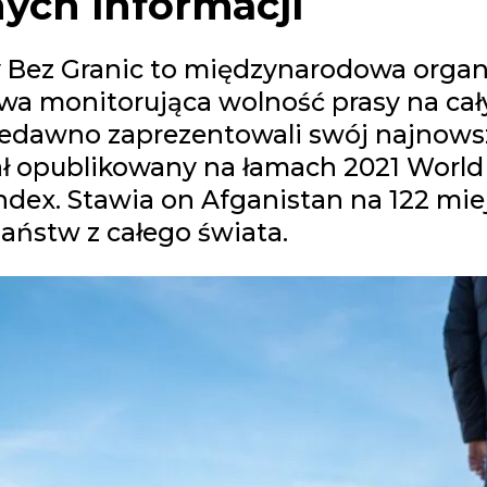
nych informacji
 Bez Granic to międzynarodowa organ
wa monitorująca wolność prasy na ca
iedawno zaprezentowali swój najnowsz
ał opublikowany na łamach 2021 World
dex. Stawia on Afganistan na 122 mie
aństw z całego świata.