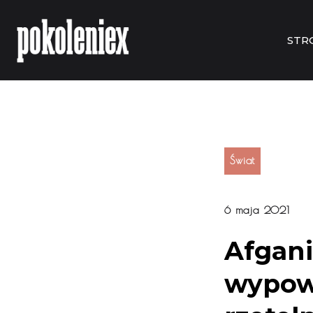
STR
Świat
6 maja 2021
Afgani
wypowi