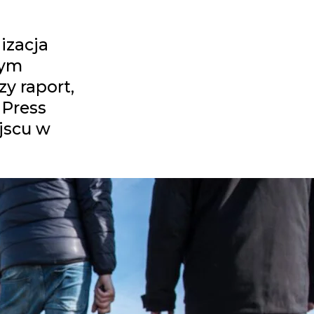
izacja
łym
y raport,
 Press
jscu w