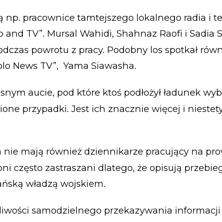
 np. pracownice tamtejszego lokalnego radia i te
o and TV”. Mursal Wahidi, Shahnaz Raofi i Sadia S
odczas powrotu z pracy. Podobny los spotkał rów
Tolo News TV”, Yama Siawasha.
snym aucie, pod które ktoś podłożył ładunek wy
one przypadki. Jest ich znacznie więcej i niestet
 nie mają również dziennikarze pracujący na pro
ni często zastraszani dlatego, że opisują przebie
ańską władzą wojskiem.
liwości samodzielnego przekazywania informacji