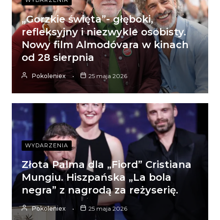
„Gorzkie święta”- głęboki,
refleksyjny i niezwykle osobisty.
Nowy film Almodóvara w kinach
od 28 sierpnia
Pokoleniex
25 maja 2026
WYDARZENIA
Złota Palma dla „Fiord” Cristiana
Mungiu. Hiszpańska „La bola
negra” z nagrodą za reżyserię.
Pokoleniex
25 maja 2026