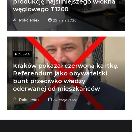
produkcję najsilniejszego włókna
węglowego T1200
Pokoleniex
25 maja 2026
POLSKA
Kraków pokazał czerwoną kartkę.
Referendum jako obywatelski
bunt przeciwko władzy
oderwanej od mieszkańców
Pokoleniex
24 maja 2026