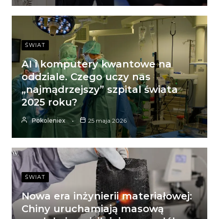
ŚWIAT
AI i komputery kwantowe na
oddziale. Czego uczy nas
„najmądrzejszy” szpital świata
2025 roku?
Pokoleniex
25 maja 2026
ŚWIAT
Nowa era inżynierii materiałowej:
Chiny uruchamiają masową