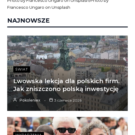
Photo by
Francesco Ungaro
on
Unsplash
/Photo by
Francesco Ungaro
on
Unsplash
NAJNOWSZE
ŚWIAT
Lwowska lekcja dla polskich firm.
Jak zniszczono polską inwestycję
Pokoleniex
3 czerwca 2026
WYDARZENIA