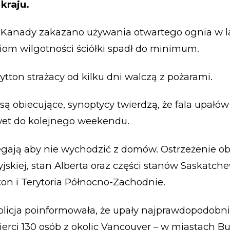
kraju.
 Kanady zakazano używania otwartego ognia w l
om wilgotności ściółki spadł do minimum.
ytton strażacy od kilku dni walczą z pożarami.
są obiecujące, synoptycy twierdzą, że fala upałów
et do kolejnego weekendu.
egają aby nie wychodzić z domów. Ostrzeżenie o
yjskiej, stan Alberta oraz części stanów Saskatch
on i Terytoria Północno-Zachodnie.
licja poinformowała, że upały najprawdopodobni
erci 130 osób z okolic Vancouver – w miastach Bu