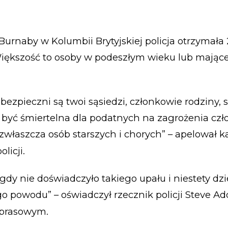
urnaby w Kolumbii Brytyjskiej policja otrzymał
iększość to osoby w podeszłym wieku lub mając
bezpieczni są twoi sąsiedzi, członkowie rodziny, s
być śmiertelna dla podatnych na zagrożenia czł
 zwłaszcza osób starszych i chorych” – apelował k
licji.
dy nie doświadczyło takiego upału i niestety dzie
go powodu” – oświadczył rzecznik policji Steve A
prasowym.