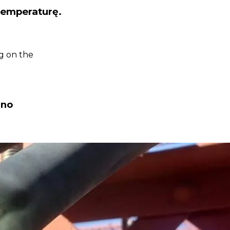
temperaturę.
gg on the
ano