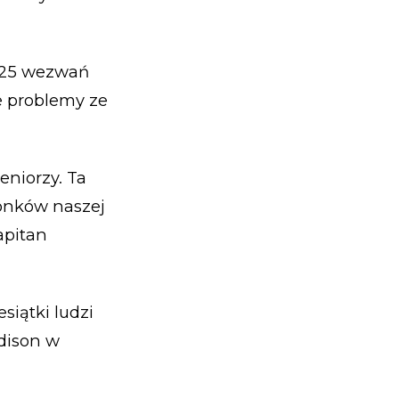
a 25 wezwań
e problemy ze
eniorzy. Ta
onków naszej
apitan
siątki ludzi
ddison w