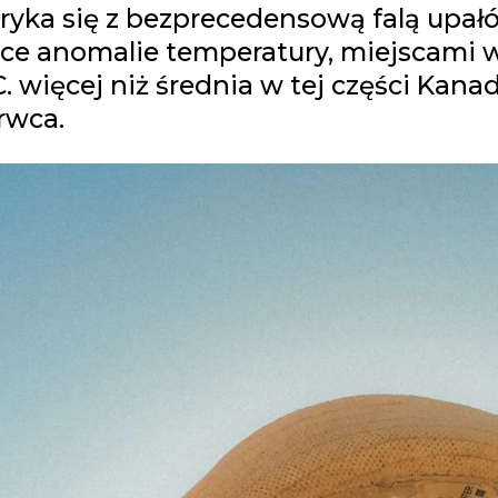
yka się z bezprecedensową falą upał
ce anomalie temperatury, miejscami 
C. więcej niż średnia w tej części Kana
rwca.