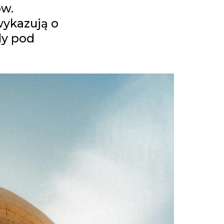
ów.
wykazują o
dy pod