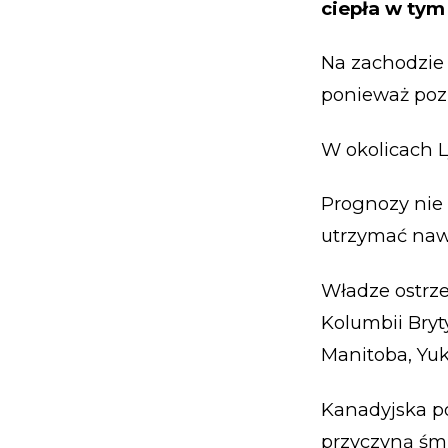
ciepła w tym 
Na zachodzie
ponieważ pozi
W okolicach L
Prognozy nie 
utrzymać naw
Władze ostrz
Kolumbii Bryt
Manitoba, Yuk
Kanadyjska po
przyczyną śmi