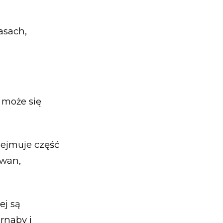
asach,
 może się
bejmuje część
ewan,
ej są
rnaby i