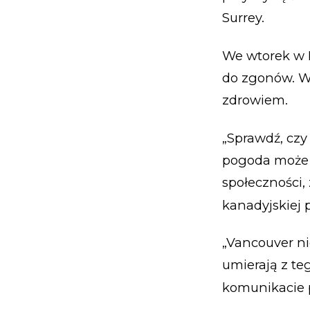
Surrey.
We wtorek w B
do zgonów. W
zdrowiem.
„Sprawdź, czy 
pogoda może 
społeczności,
kanadyjskiej po
„Vancouver nig
umierają z te
komunikacie 