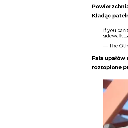
Powierzchnia
Kładąc patel
If you can'
sidewalk….
— The Oth
Fala upałów 
roztopione p