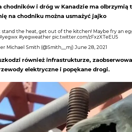
 chodników i dróg w Kanadzie ma olbrzymią 
nię na chodniku można usmażyć jajko
t stand the heat, get out of the kitchen! Maybe fry an e
#yegwx
#yegweather
pic.twitter.com/zFxzXTeEU5
er Michael Smith (@Smith__mj)
June 28, 2021
szkodzi również infrastrukturze, zaobserwow
rzewody elektryczne i popękane drogi.