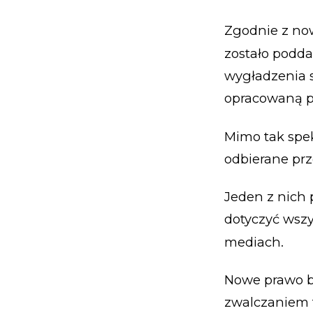
Zgodnie z now
zostało podda
wygładzenia s
opracowaną p
Mimo tak spe
odbierane prz
Jeden z nich 
dotyczyć wsz
mediach.
Nowe prawo b
zwalczaniem 