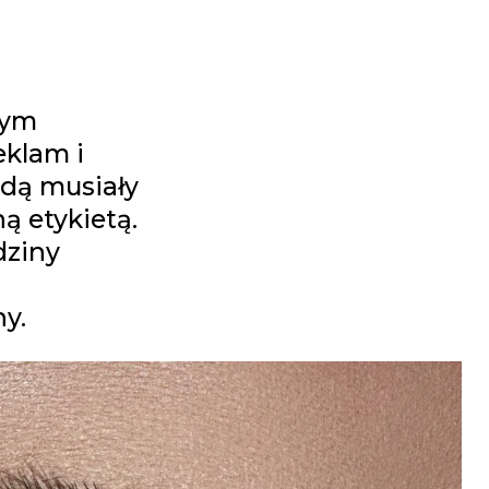
rym
eklam i
dą musiały
ą etykietą.
dziny
ny.