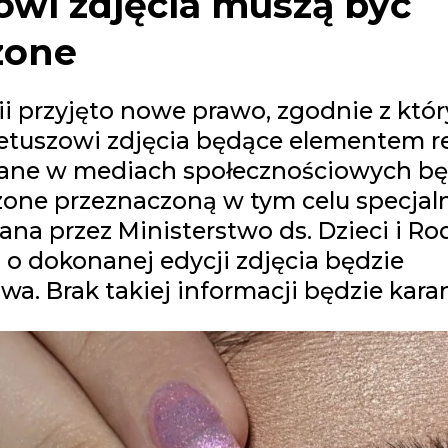
owi zdjęcia muszą być
zone
 przyjęto nowe prawo, zgodnie z któ
etuszowi zdjęcia będące elementem r
ane w mediach społecznościowych bę
one przeznaczoną w tym celu specjaln
na przez Ministerstwo ds. Dzieci i Ro
 o dokonanej edycji zdjęcia będzie
a. Brak takiej informacji będzie kara