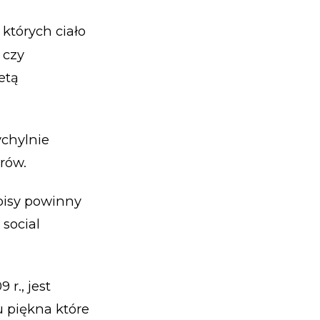
których ciało
 czy
etą
chylnie
rów.
episy powinny
social
r., jest
 piękna które