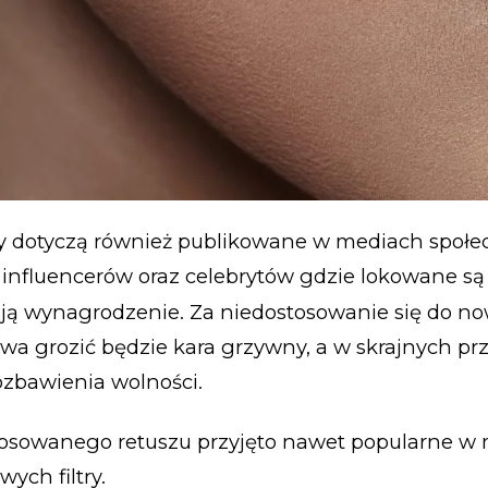
y dotyczą również publikowane w mediach społ
my influencerów oraz celebrytów gdzie lokowane są
ują wynagrodzenie. Za niedostosowanie się do n
wa grozić będzie kara grzywny, a w skrajnych p
ozbawienia wolności.
stosowanego retuszu przyjęto nawet popularne w
ych filtry.