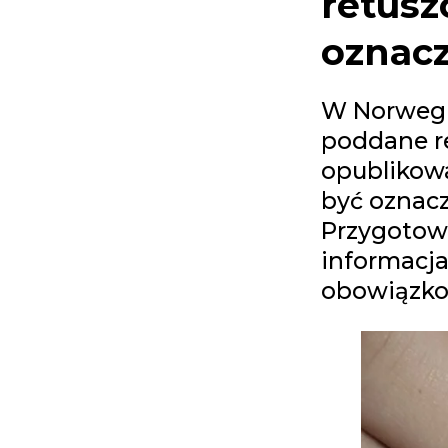
retusz
oznac
W Norwegii
poddane r
opublikow
być oznacz
Przygotowa
informacja
obowiązkow