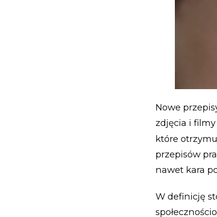
Nowe przepis
zdjęcia i fil
które otrzym
przepisów pra
nawet kara p
W definicję 
społecznościow