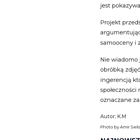
jest pokazyw
Projekt przeds
argumentując,
samooceny i z
Nie wiadomo 
obróbką zdjęć
ingerencją kt
społeczności 
oznaczane za
Autor; K.M
Photo by
Amir Seil