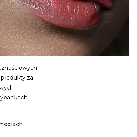
ecznościowych
 produkty za
owych
rzypadkach
 mediach