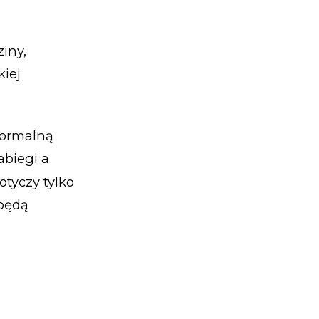
ziny,
kiej
normalną
abiegi a
tyczy tylko
 będą