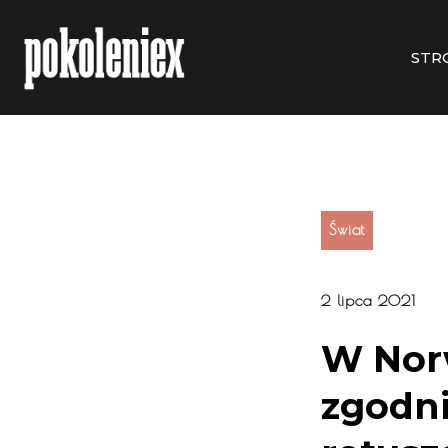
STR
Świat
2 lipca 2021
W Norw
zgodn