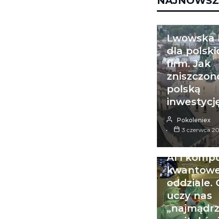
NAJNOWSZ
ŚWIAT
Lwowska l
dla polski
firm. Jak
zniszczon
polską
inwestycj
Pokoleniex
3 czerwca 2
ŚWIAT
AI i komp
kwantowe
oddziale.
uczy nas
„najmądrz