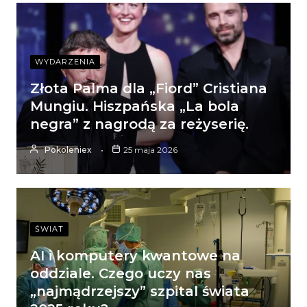
WYDARZENIA
Złota Palma dla „Fiord” Cristiana
Mungiu. Hiszpańska „La bola
negra” z nagrodą za reżyserię.
Pokoleniex
25 maja 2026
ŚWIAT
AI i komputery kwantowe na
oddziale. Czego uczy nas
„najmądrzejszy” szpital świata