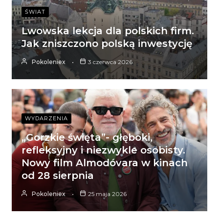
ŚWIAT
Lwowska lekcja dla polskich firm.
Jak zniszczono polską inwestycję
Pokoleniex
3 czerwca 2026
WYDARZENIA
„Gorzkie święta”- głęboki,
refleksyjny i niezwykle osobisty.
Nowy film Almodóvara w kinach
od 28 sierpnia
Pokoleniex
25 maja 2026