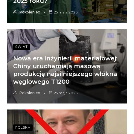
2025 roku?
Pokoleniex
25 maja 2026
ŚWIAT
Nowa era inżynierii materiałowej:
Chiny uruchamiają masową
produkcję najsilniejszego włókna
węglowego T1200
Pokoleniex
25 maja 2026
POLSKA