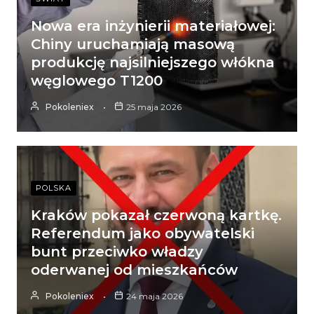
Nowa era inżynierii materiałowej:
Chiny uruchamiają masową
produkcję najsilniejszego włókna
węglowego T1200
Pokoleniex
25 maja 2026
POLSKA
Kraków pokazał czerwoną kartkę.
Referendum jako obywatelski
bunt przeciwko władzy
oderwanej od mieszkańców
Pokoleniex
24 maja 2026