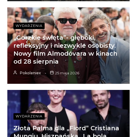
WYDARZENIA
„Gorzkie święta”- głęboki,
refleksyjny i niezwykle osobisty.
Nowy film Almodóvara w kinach
od 28 sierpnia
Pokoleniex
25 maja 2026
WYDARZENIA
Złota Palma dla „Fiord” Cristiana
Mungiu. Hiszpańska „La bola