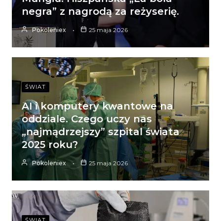
negra” z nagrodą za reżyserię.
Pokoleniex
25 maja 2026
ŚWIAT
AI i komputery kwantowe na
oddziale. Czego uczy nas
„najmądrzejszy” szpital świata
2025 roku?
Pokoleniex
25 maja 2026
ŚWIAT