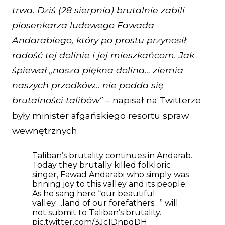
trwa. Dziś (28 sierpnia) brutalnie zabili
piosenkarza ludowego Fawada
Andarabiego, który po prostu przynosił
radość tej dolinie i jej mieszkańcom. Jak
śpiewał „nasza piękna dolina… ziemia
naszych przodków… nie podda się
brutalności talibów”
– napisał na Twitterze
były minister afgańskiego resortu spraw
wewnętrznych.
Taliban’s brutality continues in Andarab.
Today they brutally killed folkloric
singer, Fawad Andarabi who simply was
brining joy to this valley and its people.
As he sang here “our beautiful
valley….land of our forefathers…” will
not submit to Taliban’s brutality.
pic.twitter.com/3Jc1DnpqDH