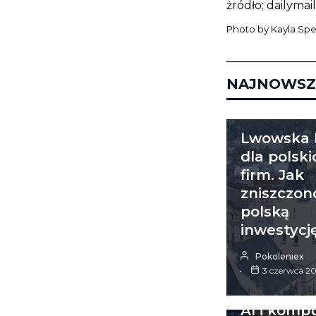
żródło; dailymail
Photo by
Kayla Spe
_______________
NAJNOWSZ
ŚWIAT
Lwowska l
dla polski
firm. Jak
zniszczon
polską
inwestycj
Pokoleniex
3 czerwca 2
ŚWIAT
AI i komp