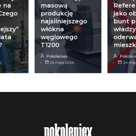
 na
masową
Refer
 Czego
produkcję
jako o
najsilniejszego
bunt p
ejszy”
włókna
władz
iata
węglowego
oderwa
?
T1200
miesz
Pokoleniex
Pokolen
6
25 maja 2026
24 maj