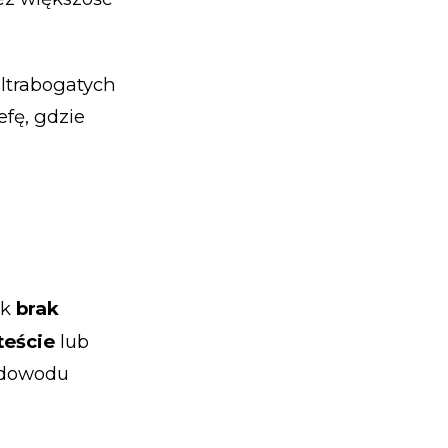
ltrabogatych
efę, gdzie
ak
brak
teście
lub
 dowodu