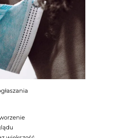
ogłaszania
tworzenie
glądu
ez większość