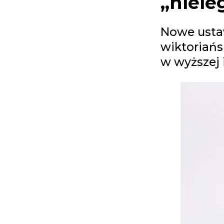
„niele
Nowe ust
wiktoriańs
w wyższej 