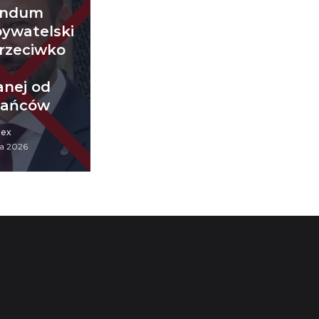
endum
bywatelski
rzeciwko
y
nej od
kańców
iex
a 2026