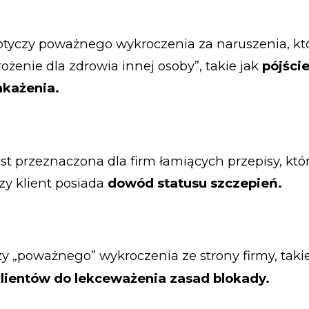
otyczy poważnego wykroczenia za naruszenia, kt
żenie dla zdrowia innej osoby”, takie jak
pójści
akażenia.
st przeznaczona dla firm łamiących przepisy, któ
zy klient posiada
dowód statusu szczepień.
zy „poważnego” wykroczenia ze strony firmy, taki
lientów do lekceważenia zasad blokady.