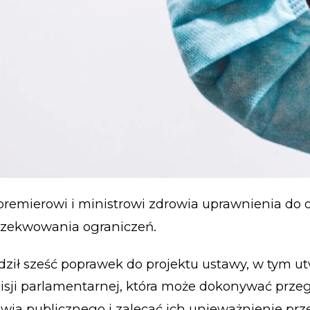
premierowi i ministrowi zdrowia uprawnienia do 
gzekwowania ograniczeń.
ził sześć poprawek do projektu ustawy, w tym u
isji parlamentarnej, która może dokonywać prze
ia publicznego i zalecać ich unieważnienie prz