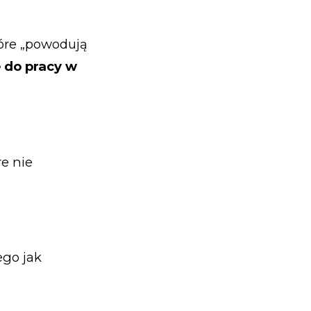
óre „powodują
e do pracy w
re nie
ego jak