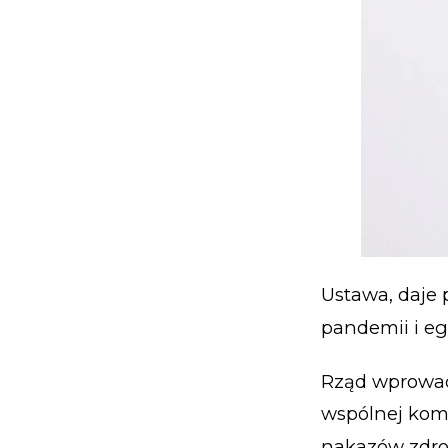
Ustawa, daje 
pandemii i e
Rząd wprowad
wspólnej kom
nakazów zdrow