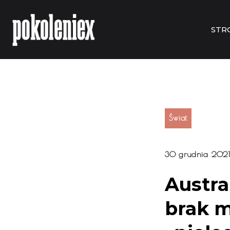
STR
Świat
30 grudnia 202
Austra
brak m