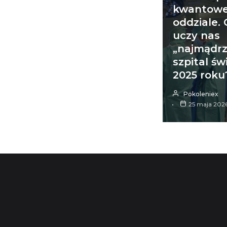
kwantowe
oddziale.
uczy nas
„najmądrz
szpital św
2025 roku
Pokoleniex
25 maja 202