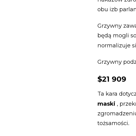
obu izb parla
Grzywny zawar
będą mogli sob
normalizuje s
Grzywny podz
$21 909
Ta kara doty
maski
, przek
zgromadzeniu
tożsamości.