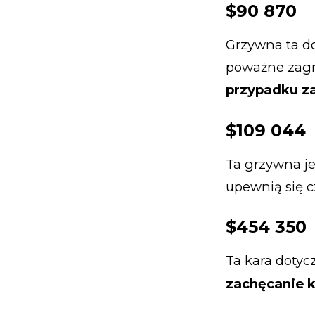
$90 870
Grzywna ta d
poważne zagro
przypadku z
$109 044
Ta grzywna je
upewnią się c
$454 350
Ta kara dotyc
zachęcanie k