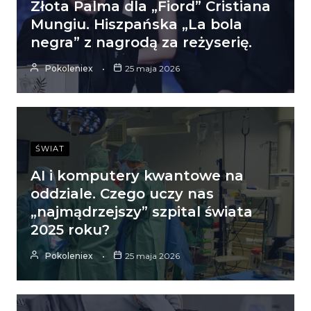
Złota Palma dla „Fiord” Cristiana
Mungiu. Hiszpańska „La bola
negra” z nagrodą za reżyserię.
Pokoleniex
25 maja 2026
ŚWIAT
AI i komputery kwantowe na
oddziale. Czego uczy nas
„najmądrzejszy” szpital świata
2025 roku?
Pokoleniex
25 maja 2026