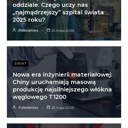
oddziale. Czego uczy nas
„najmądrzejszy” szpital świata
2025 roku?
Pokoleniex
25 maja 2026
ŚWIAT
Nowa era inżynierii materiałowej:
Chiny uruchamiają masową
produkcję najsilniejszego włókna
węglowego T1200
Pokoleniex
25 maja 2026