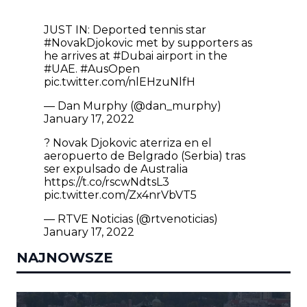
JUST IN: Deported tennis star
#NovakDjokovic
met by supporters as
he arrives at
#Dubai
airport in the
#UAE
.
#AusOpen
pic.twitter.com/nlEHzuNlfH
— Dan Murphy (@dan_murphy)
January 17, 2022
? Novak Djokovic aterriza en el
aeropuerto de Belgrado (Serbia) tras
ser expulsado de Australia
https://t.co/rscwNdtsL3
pic.twitter.com/Zx4nrVbVT5
— RTVE Noticias (@rtvenoticias)
January 17, 2022
NAJNOWSZE