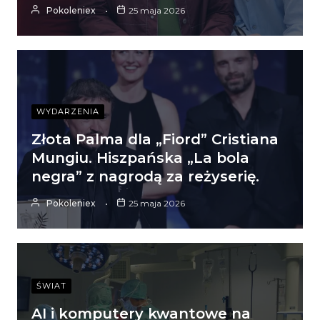
Pokoleniex
25 maja 2026
WYDARZENIA
Złota Palma dla „Fiord” Cristiana
Mungiu. Hiszpańska „La bola
negra” z nagrodą za reżyserię.
Pokoleniex
25 maja 2026
ŚWIAT
AI i komputery kwantowe na