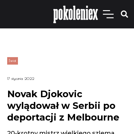
Świat
17 stycznia 2022
Novak Djokovic
wylądował w Serbii po
deportacji z Melbourne
20-krotny mistrz wielkiego szlema