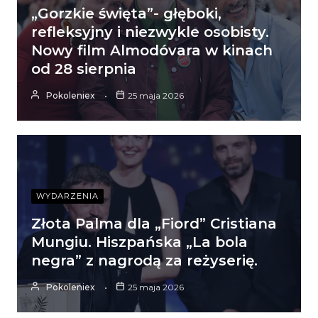
„Gorzkie święta”- głęboki,
refleksyjny i niezwykle osobisty.
Nowy film Almodóvara w kinach
od 28 sierpnia
Pokoleniex
25 maja 2026
WYDARZENIA
Złota Palma dla „Fiord” Cristiana
Mungiu. Hiszpańska „La bola
negra” z nagrodą za reżyserię.
Pokoleniex
25 maja 2026