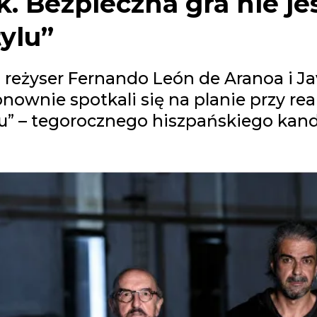
k. Bezpieczna gra nie je
tylu”
 reżyser Fernando León de Aranoa i Ja
ownie spotkali się na planie przy real
u” – tegorocznego hiszpańskiego kan