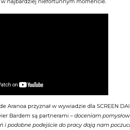
o w najbardziej niefortunnym momencie.
de Aranoa przyznał w wywiadzie dla SCREEN DAIL
avier Bardem są partnerami –
doceniam pomysłowo
ń i podobne podejście do pracy dają nam poczuc