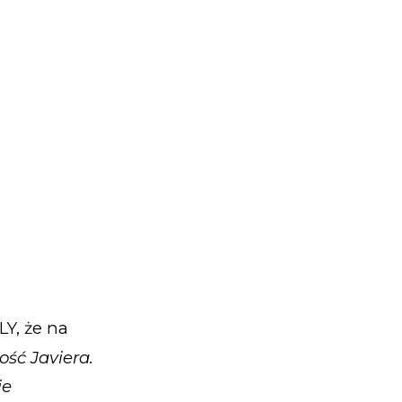
Y, że na
ść Javiera.
ie