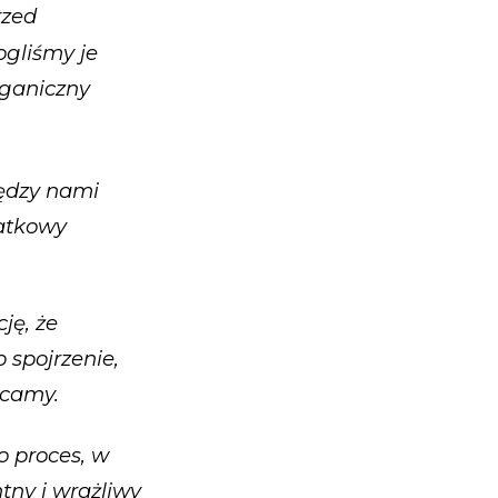
rzed
ogliśmy je
rganiczny
iędzy nami
atkowy
ję, że
 spojrzenie,
ucamy.
o proces, w
tny i wrażliwy