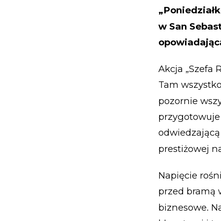
„Poniedziałk
w San Sebasti
opowiadającą
Akcja „Szefa R
Tam wszystko
pozornie wszy
przygotowuje 
odwiedzającą 
prestiżowej n
Napięcie rośn
przed bramą w
biznesowe. Na