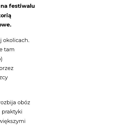
 na festiwalu
torią
owe.
j okolicach.
ie tam
)
przez
zcy
ozbija obóz
 praktyki
 większymi