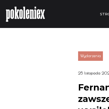
STR
Wydarzenia
25 listopada 202
Ferna
zawsz