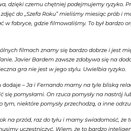
a, dzięki czemu chętniej podejmujemy ryzyko. P
zdjęć do „Szefa Roku” mieliśmy miesiąc prób i m
 w fabryce, gdzie filmowaliśmy. To był bardzo o
ólnych filmach znamy się bardzo dobrze i jest m
anie. Javier Bardem zawsze zdobywa się na dod
eczna gra nie jest w jego stylu. Uwielbia ryzyko.
m dodaje –
Ja i Fernando mamy na tyle bliską relac
się pomysłami. On rzuca pomysły na nastrój lub
 tym, niektóre pomysły przechodzą, a inne odrz
ok na przód, raz do tyłu i mamy świadomość, że t
usimy uczestniczyć. Wiem, że to bardzo inteligen