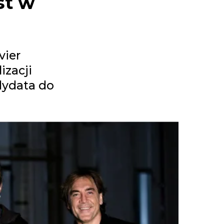
st w
vier
izacji
dydata do