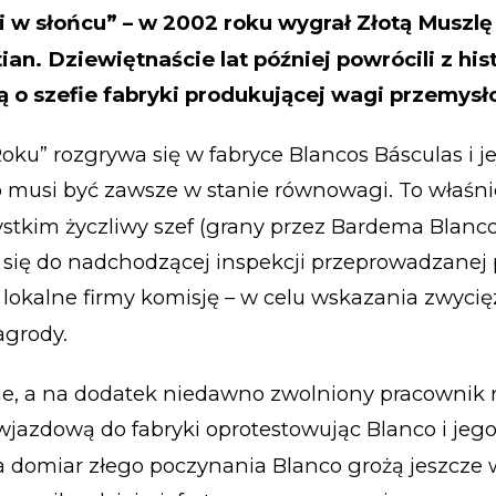
i w słońcu” – w 2002 roku wygrał Złotą Muszlę
an. Dziewiętnaście lat później powrócili z his
 o szefie fabryki produkującej wagi przemysł
oku” rozgrywa się w fabryce Blancos Básculas i je
 musi być zawsze w stanie równowagi. To właśn
stkim życzliwy szef (grany przez Bardema Blanco
się do nadchodzącej inspekcji przeprowadzanej 
lokalne firmy komisję – w celu wskazania zwycię
agrody.
ie, a na dodatek niedawno zwolniony pracownik r
jazdową do fabryki oprotestowując Blanco i jego
 domiar złego poczynania Blanco grożą jeszcze