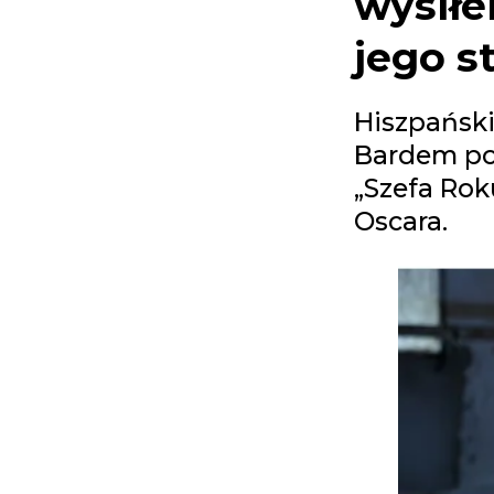
wysiłe
jego s
Hiszpański
Bardem pon
„Szefa Rok
Oscara.