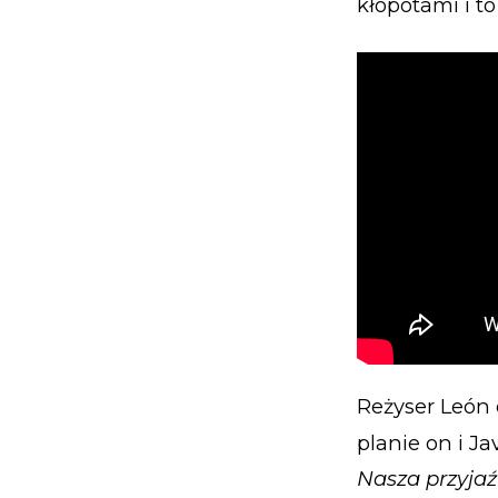
kłopotami i t
Reżyser León 
planie on i J
Nasza przyjaź