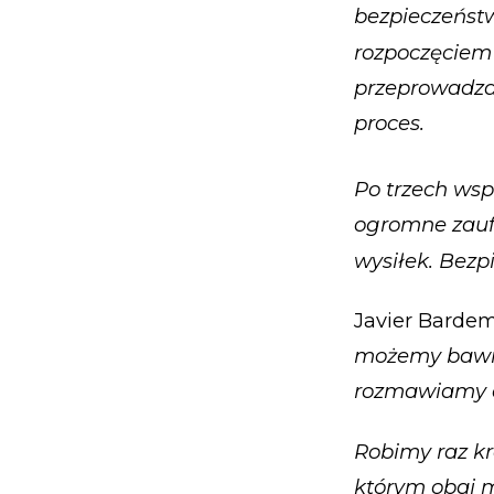
bezpieczeństw
rozpoczęciem 
przeprowadzać
proces.
Po trzech wsp
ogromne zauf
wysiłek. Bezpi
Javier Barde
możemy bawić 
rozmawiamy o
Robimy raz kr
którym obaj m