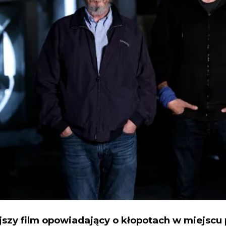
jszy film opowiadający o kłopotach w miejscu 