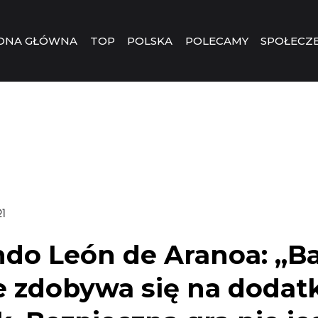
ONA GŁÓWNA
TOP
POLSKA
POLECAMY
SPOŁECZ
1
ndo León de Aranoa: „
e zdobywa się na doda