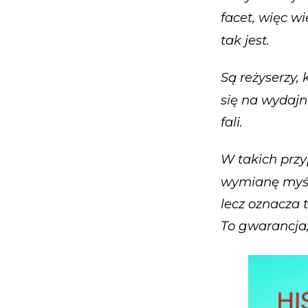
facet, więc w
tak jest.
Są reżyserzy,
się na wydajn
fali.
W takich przy
wymianę myśli
lecz oznacza 
To gwarancja,