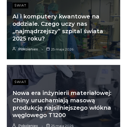
ŚWIAT
AI i komputery kwantowe na
oddziale. Czego uczy nas
„najmądrzejszy” szpital świata
2025 roku?
Pokoleniex
25 maja 2026
ŚWIAT
Nowa era inżynierii materiałowej:
Chiny uruchamiają masową
produkcję najsilniejszego włókna
węglowego T1200
Pokoleniex
25 maja 2026