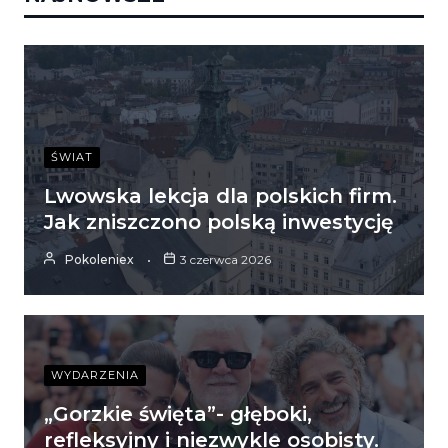
ŚWIAT
Lwowska lekcja dla polskich firm.
Jak zniszczono polską inwestycję
Pokoleniex
3 czerwca 2026
WYDARZENIA
„Gorzkie święta”- głęboki,
refleksyjny i niezwykle osobisty.