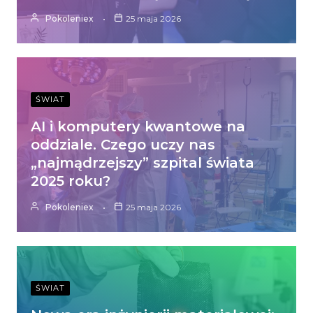
Pokoleniex
25 maja 2026
ŚWIAT
AI i komputery kwantowe na
oddziale. Czego uczy nas
„najmądrzejszy” szpital świata
2025 roku?
Pokoleniex
25 maja 2026
ŚWIAT