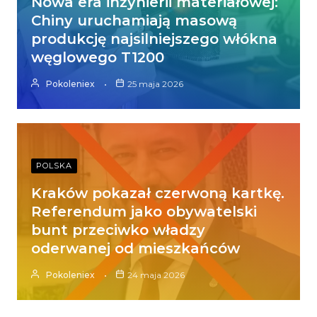
Nowa era inżynierii materiałowej:
Chiny uruchamiają masową
produkcję najsilniejszego włókna
węglowego T1200
Pokoleniex
25 maja 2026
POLSKA
Kraków pokazał czerwoną kartkę.
Referendum jako obywatelski
bunt przeciwko władzy
oderwanej od mieszkańców
Pokoleniex
24 maja 2026