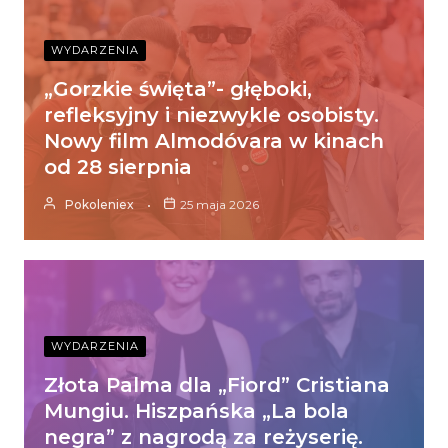
WYDARZENIA
„Gorzkie święta”- głęboki,
refleksyjny i niezwykle osobisty.
Nowy film Almodóvara w kinach
od 28 sierpnia
Pokoleniex
25 maja 2026
WYDARZENIA
Złota Palma dla „Fiord” Cristiana
Mungiu. Hiszpańska „La bola
negra” z nagrodą za reżyserię.