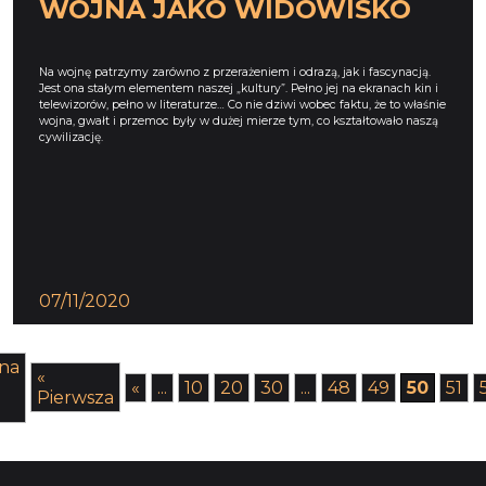
WOJNA JAKO WIDOWISKO
Na wojnę patrzymy zarówno z przerażeniem i odrazą, jak i fascynacją.
Jest ona stałym elementem naszej „kultury”. Pełno jej na ekranach kin i
telewizorów, pełno w literaturze… Co nie dziwi wobec faktu, że to właśnie
wojna, gwałt i przemoc były w dużej mierze tym, co kształtowało naszą
cywilizację.
07/11/2020
na
«
«
...
10
20
30
...
48
49
50
51
Pierwsza