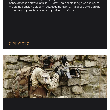
ponoć dziecko chrześcijańskiej Europy – daje sobie radę z wciskającym
mu się na codzień obrazem ludzkiego poniżenia, mającego swoje źródło
w niemałych przecież obszarach polskiego ubóstwa.
07/11/2020