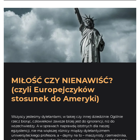
MIŁOŚĆ CZY NIENAWIŚĆ?
(czyli Europejczyków
stosunek do Ameryki)
Wszyscy jesteśmy dyletantami, w takiej czy innej dziedzinie. Ogólnie
rzecz biorąc, człowiekowi zawsze bliżej jest do ignorancji, niż do
wszechwiedzy. A w sprawach naprawdę istotnych dla naszej
egzystencji, nie ma większej różnicy między dyletantyzmem
uniwersyteckiego profesora, a – dajmy na to – maszynisty, rzemieślnika,