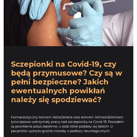
Sczepionki na Covid-19, czy
będą przymusowe? Czy są w
pełni bezpieczne? Jakich
ewentualnych powikłań
należy się spodziewać?
Farmaceutyczny koncern AstraZeneca oraz koncern Johnson&Johnson
tymczasowo wstrzymały pracę nad szczepionką na Covid-19. Powodem
są powikłania poszczepienne, u osób które poddały się testom. U
pacjentów wykryto groźne choroby o podłożu neurologicznym.