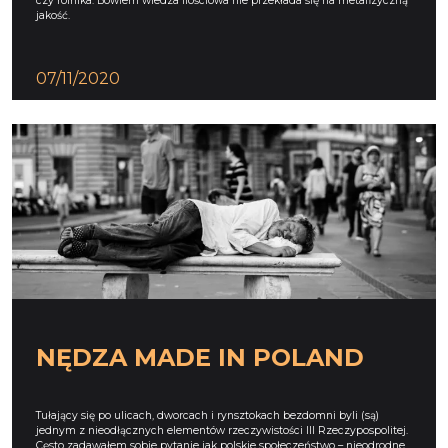
czy rolnika. Bowiem wiedza ilościowa nie przekłada się na metafizyczną
jakość.
07/11/2020
NĘDZA MADE IN POLAND
Tułający się po ulicach, dworcach i rynsztokach bezdomni byli (są)
jednym z nieodłącznych elementów rzeczywistości III Rzeczypospolitej.
Cęsto zadawałem sobie pytanie jak polskie społeczeństwo – nieodrodne