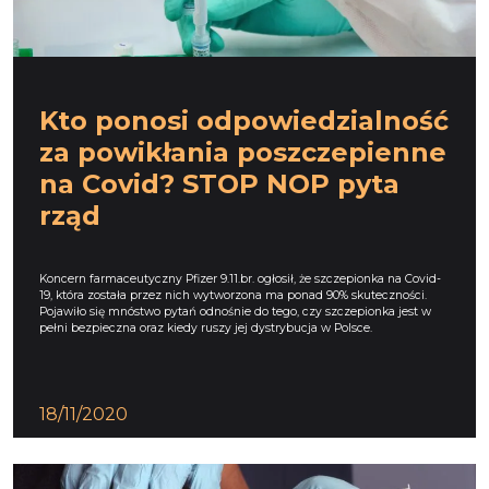
Kto ponosi odpowiedzialność
za powikłania poszczepienne
na Covid? STOP NOP pyta
rząd
Koncern farmaceutyczny Pfizer 9.11.br. ogłosił, że szczepionka na Covid-
19, która została przez nich wytworzona ma ponad 90% skuteczności.
Pojawiło się mnóstwo pytań odnośnie do tego, czy szczepionka jest w
pełni bezpieczna oraz kiedy ruszy jej dystrybucja w Polsce.
18/11/2020