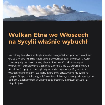
Wulkan Etna we Włoszech
na Sycylii właśnie wybuchł
Narodowy Instytut Geofizyki i Wulkanologii Włoch poinformował, że
erupcja wulkanu Etna następuje z dwóch szczelin otwartych, które
znajdują się po południowej stronie krateru. Przed pierwszym
wybuchem odnotowano trzęsienie ziemi o silne 2,7 stopnia w skali
Richtera. Erupcja rozpoczęła się w niedzielę w nocy 13 grudnia i
wstrząsnęła okolicami wulkanu które były odczuwane nie tylko na
wyspie. Słup popiołu, sięga 4,8 km. Alert lotniczy został podniesiony do
poziomu czerwonego. Wulkanolodzy obserwują rozwój sytuacji z
niepokojem.