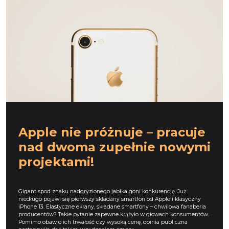
Apple nie próżnuje – pracuje
nad dwoma zupełnie nowymi
projektami!
Gigant spod znaku nadgryzionego jabłka goni konkurencję. Już
niedługo pojawi się pierwszy składany smartfon od Apple i klasyczny
iPhone 13. Elastyczne ekrany, składane smartfony – chwilowa fanaberia
producentów? Takie pytanie zapewne krążyło w głowach konsumentów.
Pomimo obaw o ich trwałość czy wysoką cenę, opinia publiczna