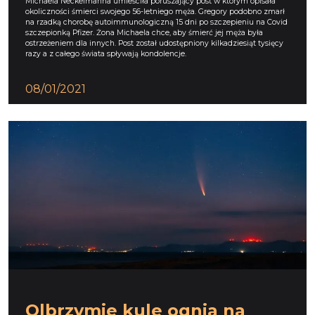
Michaela Neckelmanna umieściła poruszający post w którym opisała
okoliczności śmierci swojego 56-letniego męża. Gregory podobno zmarł
na rzadką chorobę autoimmunologiczną 15 dni po szczepieniu na Covid
szczepionką Pfizer. Żona Michaela chce, aby śmierć jej męża była
ostrzeżeniem dla innych. Post został udostępniony kilkadziesiąt tysięcy
razy a z całego świata spływają kondolencje.
08/01/2021
Olbrzymie kule ognia na