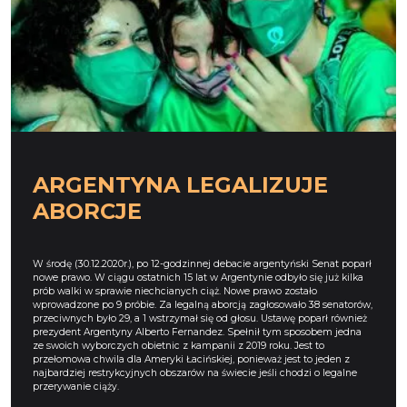
ARGENTYNA LEGALIZUJE
ABORCJE
W środę (30.12.2020r.), po 12-godzinnej debacie argentyński Senat poparł
nowe prawo. W ciągu ostatnich 15 lat w Argentynie odbyło się już kilka
prób walki w sprawie niechcianych ciąż. Nowe prawo zostało
wprowadzone po 9 próbie. Za legalną aborcją zagłosowało 38 senatorów,
przeciwnych było 29, a 1 wstrzymał się od głosu. Ustawę poparł również
prezydent Argentyny Alberto Fernandez. Spełnił tym sposobem jedna
ze swoich wyborczych obietnic z kampanii z 2019 roku. Jest to
przełomowa chwila dla Ameryki Łacińskiej, ponieważ jest to jeden z
najbardziej restrykcyjnych obszarów na świecie jeśli chodzi o legalne
przerywanie ciąży.