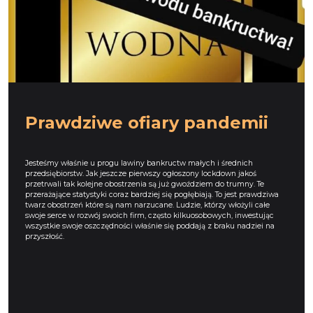
Prawdziwe ofiary pandemii
Jesteśmy właśnie u progu lawiny bankructw małych i średnich
przedsiębiorstw. Jak jeszcze pierwszy ogłoszony lockdown jakoś
przetrwali tak kolejne obostrzenia są już gwoździem do trumny. Te
przerażające statystyki coraz bardziej się pogłębiają. To jest prawdziwa
twarz obostrzeń które są nam narzucane. Ludzie, którzy włożyli całe
swoje serce w rozwój swoich firm, często kilkuosobowych, inwestując
wszystkie swoje oszczędności właśnie się poddają z braku nadziei na
przyszłość.