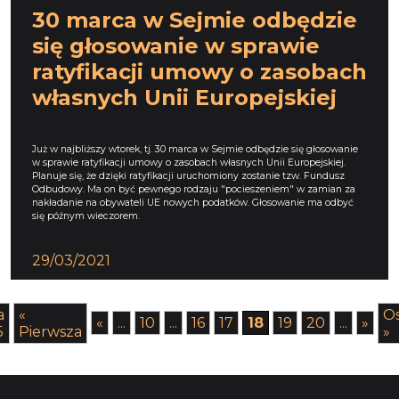
30 marca w Sejmie odbędzie
się głosowanie w sprawie
ratyfikacji umowy o zasobach
własnych Unii Europejskiej
Już w najbliższy wtorek, tj. 30 marca w Sejmie odbędzie się głosowanie
w sprawie ratyfikacji umowy o zasobach własnych Unii Europejskiej.
Planuje się, że dzięki ratyfikacji uruchomiony zostanie tzw. Fundusz
Odbudowy. Ma on być pewnego rodzaju "pocieszeniem" w zamian za
nakładanie na obywateli UE nowych podatków. Głosowanie ma odbyć
się późnym wieczorem.
29/03/2021
a
«
Os
«
...
10
...
16
17
18
19
20
...
»
5
Pierwsza
»