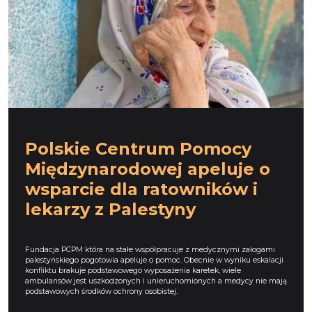
Polskie Centrum Pomocy
Międzynarodowej apeluje o
wsparcie dla ratowników i
lekarzy z Palestyny
Fundacja PCPM która na stałe współpracuje z medycznymi załogami
palestyńskiego pogotowia apeluje o pomoc. Obecnie w wyniku eskalacji
konfliktu brakuje podstawowego wyposażenia karetek, wiele
ambulansów jest uszkodzonych i unieruchomionych a medycy nie mają
podstawowych środków ochrony osobistej.