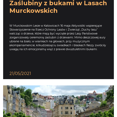
Zaślubiny z bukami w Lasach
Murckowskich
W Murckowskim Lesie w Katowicach 16 maja Aktywistki wspierające
Stowarzyszenie na Rzecz Ochrony Lasów i Zwierząt „Duchy lasu”
walcząc o drzewa, które mają być wycięte przez Lasy Państwowe
zorganizowały ceremonię zaślubin z drzewami. Mimo deszczowej aury
ubrane na biało, w wiankach na głowach, przy muzycznym
akompaniamencie, kilkudziesięciu świadkach i blaskach fleszy zwróciły
uwagę na ich emocjonalną więź z prawie dwustuletnimi bukami.
21/05/2021