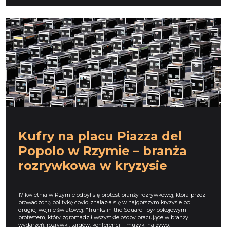
Kufry na placu Piazza del
Popolo w Rzymie – branża
rozrywkowa w kryzysie
17 kwietnia w Rzymie odbył się protest branży rozrywkowej, która przez
prowadzoną politykę covid znalazła się w najgorszym kryzysie po
drugiej wojnie światowej. "Trunks in the Square" był pokojowym
protestem, który zgromadził wszystkie osoby pracujące w branży
wydarzeń, rozrywki, targów, konferencji i muzyki na żywo.